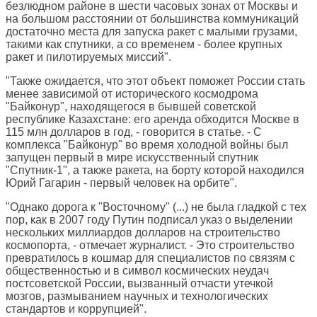
безлюдном районе в шести часовых зонах от Москвы и
на большом расстоянии от большинства коммуникаций
достаточно места для запуска ракет с малыми грузами,
такими как спутники, а со временем - более крупных
ракет и пилотируемых миссий".
"Также ожидается, что этот объект поможет России стать
менее зависимой от исторического космодрома
"Байконур", находящегося в бывшей советской
республике Казахстане: его аренда обходится Москве в
115 млн долларов в год, - говорится в статье. - С
комплекса "Байконур" во время холодной войны был
запущен первый в мире искусственный спутник
"Спутник-1", а также ракета, на борту которой находился
Юрий Гагарин - первый человек на орбите".
"Однако дорога к "Восточному" (...) не была гладкой с тех
пор, как в 2007 году Путин подписал указ о выделении
нескольких миллиардов долларов на строительство
космопорта, - отмечает журналист. - Это строительство
превратилось в кошмар для специалистов по связям с
общественностью и в символ космических неудач
постсоветской России, вызванный отчасти утечкой
мозгов, размыванием научных и технологических
стандартов и коррупцией".