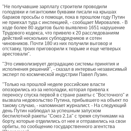
"Не получавшие зарплату строители проводили
голодовки и гигантскими буквами писали на крышах
бараков просьбы о помощи, пока в прошлом году Путин
не приехал туда с инспекцией, - сообщает Мировалев. - В
ходе более 80 аудитов было выявлено 1651 нарушение
Трудового кодекса, что привело к 20 расследованиям
действий нескольких субподрядчиков и сотен
чиновников. Почти 180 из них получили выговор и
отставку, троих приговорили к тюрьме и еще четверых
арестовали".
"Это символизирует деградацию системы принятия и
исполнения решений", - сказал в интервью независимый
эксперт по космической индустрии Павел Лузин.
"Только на прошлой неделе российские власти
опозорились из-за неполадки, которая привела к
переносу спуска первой в стране ракеты с "Восточного" и
вызвала недовольство Путина, прибывшего на объект по
такому случаю, - напоминает журналист. - На следующий
день Путин наблюдал за успешным запуском
беспилотной ракеты "Союз 2.1а" с тремя спутниками на
борту, которые отделились от нее и отправились на свои
орбиты, по сообщению государственного агентства