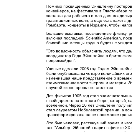
Помимо посвященных Эйнштейну постеров, 
конвейеров, на фестивале в Гластонбери 
заставка для рабочего стола даст владель
гравитационных волн; а еще есть пакеты д
Рэмбарта, концерты в Израиле, чтобы напо
Большие выставки, посвященные физику, р
включая последний Scientific American, по
ближайшие месяцы трудно будет не увидет
"Это возможность объяснить людям, что да
координатор Года Эйнштейна в британском 
непревзойден".
Ученые сделали 2005 год Годом Эйнштейна 
были опубликованы четыре величайших его 
изменившая наше представление о времени 
взаимозаменяемости энергии и материи. Э
научной иконе прошлого столетия.
Для физиков 1905 год стал знаменательным
швейцарского патентного бюро, который, с
вселенной. Через 10 лет Эйнштейн получил
стал лауреатом Нобелевской премии, а вс
трансформировала наше понимание гравит
Это был человек, растянувший время и изог
так: "Альберт Эйнштейн царит в физике XX