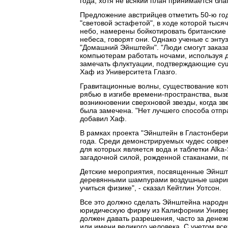
года, хотя не всякий план принимается бла
Предложение австрийцев отметить 50-ю го
"световой эстафетой", в ходе которой ты
небо, намерены бойкотировать британские
небеса, говорят они. Однако ученые с энт
"Домашний Эйнштейн". "Люди смогут заказа
компьютерам работать ночами, используя 
замечать флуктуации, подтверждающие сущ
Хаф из Университета Глазго.
Гравитационные волны, существование кот
рябью в изгибе времени-пространства, вы
возникновении сверхновой звезды, когда зв
была замечена. "Нет лучшего способа отпр
добавил Хаф.
В рамках проекта "Эйнштейн в Гластонбер
года. Среди демонстрируемых чудес совре
для которых является вода и таблетки Alka-
загадочной силой, рожденной стаканами, п
Детские мероприятия, посвященные Эйнштей
деревянными шампурами воздушные шарики,
учиться физике", - сказал Кейтлин Уотсон.
Все это должно сделать Эйнштейна народны
юридическую фирму из Калифорнии Универ
должен давать разрешения, часто за денеж
или имени великого человека. С учетом все