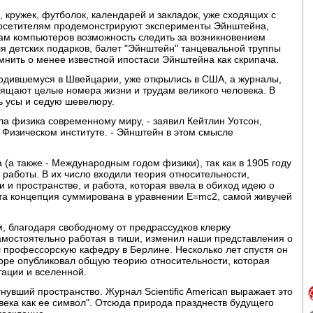
кружек, футболок, календарей и закладок, уже сходящих с
посетителям продемонстрируют эксперименты Эйнштейна,
цам компьютеров возможность следить за возникновением
ля детских подарков, балет "Эйнштейн" танцевальной труппы
мнить о менее известной ипостаси Эйнштейна как скрипача.
одившемуся в Швейцарии, уже открылись в США, а журналы,
свящают целые номера жизни и трудам великого человека. В
ь усы и седую шевелюру.
ла физика современному миру, - заявил Кейтлин Уотсон,
Физическом институте. - Эйнштейн в этом смысле
(а также - Международным годом физики), так как в 1905 году
работы. В их число входили теория относительности,
и пространстве, и работа, которая ввела в обиход идею о
та концепция суммирована в уравнении E=mc2, самой живучей
, благодаря свободному от предрассудков клерку
амостоятельно работая в тиши, изменил наши представления о
 профессорскую кафедру в Берлине. Несколько лет спустя он
коре опубликовал общую теорию относительности, которая
ации и вселенной.
нувший пространство. Журнал Scientific American выражает это
 века как ее символ". Отсюда природа празднеств будущего