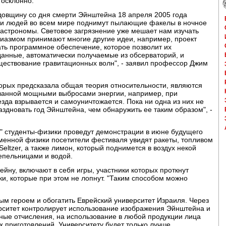
госклонно.
довщину со дня смерти Эйнштейна 18 апреля 2005 года
сячи людей во всем мире поднимут пылающие факелы в ночное
 астрономы. Световое загрязнение уже мешает нам изучать
узиазмом принимают многие другие идеи, например, проект
ть программное обеспечение, которое позволит их
данные, автоматически получаемые из обсерваторий, и
ествование гравитационных волн", - заявил профессор Джим
орых предсказала общая теория относительности, являются
званной мощными выбросами энергии, например, при
езда взрывается и самоуничтожается. Пока ни одна из них не
аздновать год Эйнштейна, чем обнаружить ее таким образом", -
и" студенты-физики проведут демонстрации в июне будущего
менной физики посетители фестиваля увидят ракеты, топливом
Seltzer, а также лимон, который поднимется в воздух некой
епельницами и водой.
ну, включают в себя игры, участники которых проткнут
 которые при этом не лопнут. "Таким способом можно
м героем и обогатить Еврейский университет Израиля. Через
ситет контролирует использование изображения Эйнштейна и
ные отчисления, на использование в любой продукции лица
х приготовлений, Университету будет только лучше.