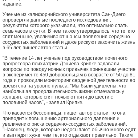
издание.
Ученые из калифорнийского университета Сан-Диего
опровергли данные последнего исследования,
результаты которого указывали, что оптимально спать
семь часов в сутки. В нем также утверждалось, что те, кто
спят меньше, увеличивают шансы появления сердечно-
сосудистых заболеваний и даже рискуют закончить жизнь
в 65 лет, пишет автор статьи.
"В течение 14 лет ученые под руководством почетного
профессора психиатрии Дэниела Крипке задавали
вопросы по поводу ночных привычек принявшим участие
в эксперименте 450 добровольцам в возрасте от 50 до 81
года и проводили мониторинг сердечной деятельности во
время сна на уровне пульса. "Мы были удивлены, что
наибольшая продолжительность жизни отмечалась у
женщин, которые спят ночью от пяти до шести с
половиной часов", - заявил Крипке.
Что касается бессонницы, пишет автор статьи, то она
приводит к повышению артериального давления и
увеличению риска сердечно-сосудистых заболеваний.
"Наконец, люди, которые недосыпают, обычно много едят
и выглядят хуже, чем те, кто отдыхают правильно. Таким