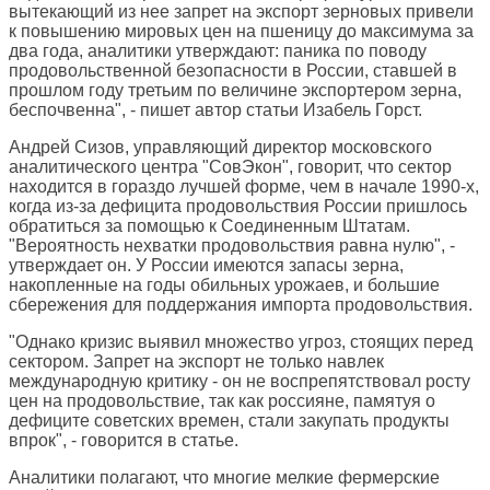
вытекающий из нее запрет на экспорт зерновых привели
к повышению мировых цен на пшеницу до максимума за
два года, аналитики утверждают: паника по поводу
продовольственной безопасности в России, ставшей в
прошлом году третьим по величине экспортером зерна,
беспочвенна", - пишет автор статьи Изабель Горст.
Андрей Сизов, управляющий директор московского
аналитического центра "СовЭкон", говорит, что сектор
находится в гораздо лучшей форме, чем в начале 1990-х,
когда из-за дефицита продовольствия России пришлось
обратиться за помощью к Соединенным Штатам.
"Вероятность нехватки продовольствия равна нулю", -
утверждает он. У России имеются запасы зерна,
накопленные на годы обильных урожаев, и большие
сбережения для поддержания импорта продовольствия.
"Однако кризис выявил множество угроз, стоящих перед
сектором. Запрет на экспорт не только навлек
международную критику - он не воспрепятствовал росту
цен на продовольствие, так как россияне, памятуя о
дефиците советских времен, стали закупать продукты
впрок", - говорится в статье.
Аналитики полагают, что многие мелкие фермерские