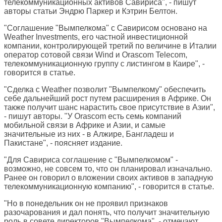
телекоммуникационных активов Савириса", - пишут
авторы статьи Эндрю Паркер и Кэтрин Белтон.
"Соглашение "Вымпелкома" с Савирисом основано на
Weather Investments, его частной инвестиционной
компании, контролирующей третий по величине в Италии
оператор сотовой связи Wind и Orascom Telecom,
телекоммуникационную группу с листингом в Каире", -
говорится в статье.
"Сделка с Weather позволит "Вымпелкому" обеспечить
себе дальнейший рост путем расширения в Африке. Он
также получит шанс нарастить свое присутствие в Азии",
- пишут авторы. "У Orascom есть семь компаний
мобильной связи в Африке и Азии, и самые
значительные из них - в Алжире, Бангладеш и
Пакистане", - поясняет издание.
"Для Савириса соглашение с "Вымпелкомом" -
возможно, не совсем то, что он планировал изначально.
Ранее он говорил о вложении своих активов в западную
телекоммуникационную компанию", - говорится в статье.
"Но в понедельник он не проявил признаков
разочарования и дал понять, что получит значительную
роль в совете директоров "Вымпелкома", - отмечают