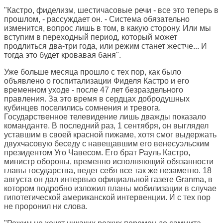
"Кастро, фиделизм, шестичасовые речи - все это теперь в
прошлом, - рассуждает он. - Система обязательно
изменится, вопрос лишь в том, в какую сторону. Или мы
вступим в переходный период, который может
продлиться два-три года, или режим станет жестче... И
тогда это будет кровавая баня".
Уже больше месяца прошло с тех пор, как было
объявлено о госпитализации Фиделя Кастро и его
временном уходе - после 47 лет безраздельного
правления. За это время в сердцах добродушных
кубинцев поселились сомнения и тревога.
Государственное телевидение лишь дважды показало
команданте. В последний раз, 1 сентября, он выглядел
уставшим в своей красной пижаме, хотя смог выдержать
двухчасовую беседу с навещавшим его венесуэльским
президентом Уго Чавесом. Его брат Рауль Кастро,
министр обороны, временно исполняющий обязанности
главы государства, ведет себя все так же незаметно. 18
августа он дал интервью официальной газете Granma, в
котором подробно изложил планы мобилизации в случае
гипотетической американской интервенции. И с тех пор
не проронил ни слова.