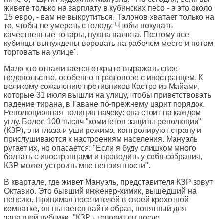
живете только на зарплату в кубинских песо - а это около
15 евро, - вам не выкрутиться. Талонов хватает только на
то, чтобы не умереть с голоду. Чтобы покупать
качественные товары, нужна валюта. Поэтому все
кубинцы вынуждены воровать на рабочем месте и потом
торговать на улице".
Мало кто отваживается открыто выражать свое
недовольство, особенно в разговоре с иностранцем. К
великому сожалению противников Кастро из Майами,
которые 31 июля вышли на улицу, чтобы приветствовать
падение тирана, в Гаване по-прежнему царит порядок.
Революционная полиция начеку: она стоит на каждом
углу. Более 100 тысяч "комитетов защиты революции"
(КЗР), эти глаза и уши режима, контролируют страну и
прислушиваются к настроениям населения. Мануэль
ругает их, но опасается: "Если я буду слишком много
болтать с иностранцами и проводить у себя собрания,
КЗР может устроить мне неприятности".
В квартале, где живет Мануэль, представителя КЗР зовут
Октавио. Это бывший инженер-химик, вышедший на
пенсию. Принимая посетителей в своей крохотной
комнатке, он пытается найти образ, понятный для
западной публики. "КЗР, - говорит он после