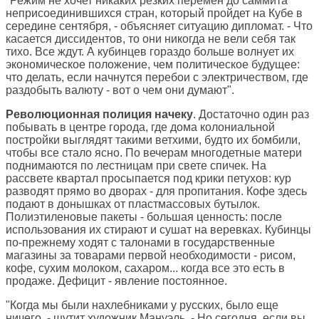
"Режим не хочет никаких резких перемен до саммита
неприсоединившихся стран, который пройдет на Кубе в
середине сентября, - объясняет ситуацию дипломат. - Что
касается диссидентов, то они никогда не вели себя так
тихо. Все ждут. А кубинцев гораздо больше волнует их
экономическое положение, чем политическое будущее:
что делать, если начнутся перебои с электричеством, где
раздобыть валюту - вот о чем они думают".
Революционная полиция начеку
. Достаточно один раз
побывать в центре города, где дома колониальной
постройки выглядят такими ветхими, будто их бомбили,
чтобы все стало ясно. По вечерам многодетные матери
поднимаются по лестницам при свете спичек. На
рассвете квартал просыпается под крики петухов: кур
разводят прямо во дворах - для пропитания. Кофе здесь
подают в донышках от пластмассовых бутылок.
Полиэтиленовые пакеты - большая ценность: после
использования их стирают и сушат на веревках. Кубинцы
по-прежнему ходят с талонами в государственные
магазины за товарами первой необходимости - рисом,
кофе, сухим молоком, сахаром... когда все это есть в
продаже. Дефицит - явление постоянное.
"Когда мы были нахлебниками у русских, было еще
ничего, - шутит художник Мануэль. - Но сегодня, если вы