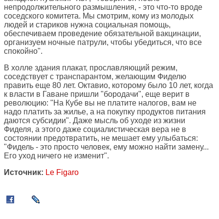
непродолжительного размышления, - это что-то вроде
соседского комитета. Мы смотрим, кому из молодых
людей и стариков нужна социальная помощь,
обеспечиваем проведение обязательной вакцинации,
организуем ночные патрули, чтобы убедиться, что все
спокойно".
В холле здания плакат, прославляющий режим,
соседствует с транспарантом, желающим Фиделю
править еще 80 лет. Октавио, которому было 10 лет, когда
к власти в Гаване пришли "бородачи", еще верит в
революцию: "На Кубе вы не платите налогов, вам не
надо платить за жилье, а на покупку продуктов питания
даются субсидии". Даже мысль об уходе из жизни
Фиделя, а этого даже социалистическая вера не в
состоянии предотвратить, не мешает ему улыбаться:
"Фидель - это просто человек, ему можно найти замену...
Его уход ничего не изменит".
Источник:
Le Figaro