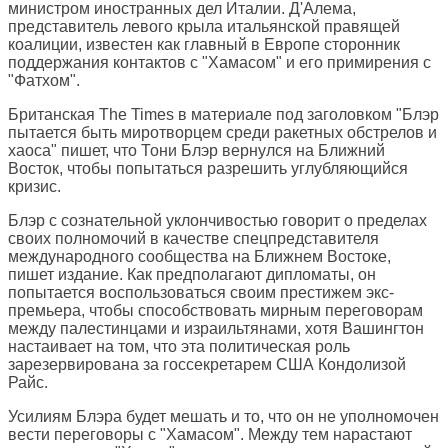
министром иностранных дел Италии. Д'Алема,
представитель левого крыла итальянской правящей
коалиции, известен как главный в Европе сторонник
поддержания контактов с "Хамасом" и его примирения с
"Фатхом".
Британская
The Times
в материале под заголовком "Блэр
пытается быть миротворцем среди ракетных обстрелов и
хаоса" пишет, что Тони Блэр вернулся на Ближний
Восток, чтобы попытаться разрешить углубляющийся
кризис.
Блэр с сознательной уклончивостью говорит о пределах
своих полномочий в качестве спецпредставителя
международного сообщества на Ближнем Востоке,
пишет издание. Как предполагают дипломаты, он
попытается воспользоваться своим престижем экс-
премьера, чтобы способствовать мирным переговорам
между палестинцами и израильтянами, хотя Вашингтон
настаивает на том, что эта политическая роль
зарезервирована за госсекретарем США Кондолизой
Райс.
Усилиям Блэра будет мешать и то, что он не уполномочен
вести переговоры с "Хамасом". Между тем нарастают