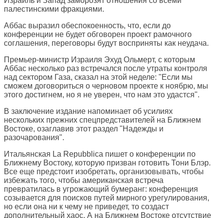
Израиль и Запад заморозят отношения со всеми
палестинскими фракциями.
Аббас выразил обеспокоенность, что, если до
конференции не будет обговорен проект рамочного
соглашения, переговоры будут восприняты как неудача.
Премьер-министр Израиля Эхуд Ольмерт, с которым
Аббас несколько раз встречался после утраты контроля
над сектором Газа, сказал на этой неделе: "Если мы
сможем договориться о черновом проекте к ноябрю, мы
этого достигнем, но я не уверен, что нам это удастся".
В заключение издание напоминает об усилиях
нескольких прежних спецпредставителей на Ближнем
Востоке, озаглавив этот раздел "Надежды и
разочарования".
Итальянская
La Repubblica
пишет о конференции по
Ближнему Востоку, которую призван готовить Тони Блэр.
Все еще предстоит изобретать, организовывать, чтобы
избежать того, чтобы американская встреча
превратилась в угрожающий бумеранг: конференция
созывается для поисков путей мирного урегулирования,
но если она ни к чему не приведет, то создаст
дополнительный хаос. А на Ближнем Востоке отсутствие