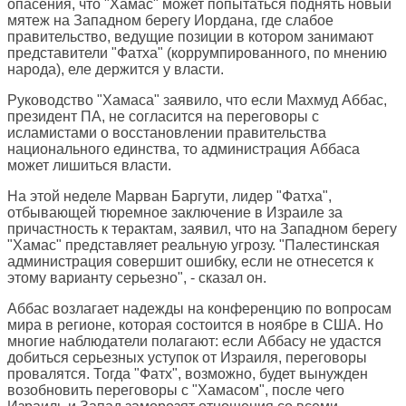
опасения, что "Хамас" может попытаться поднять новый
мятеж на Западном берегу Иордана, где слабое
правительство, ведущие позиции в котором занимают
представители "Фатха" (коррумпированного, по мнению
народа), еле держится у власти.
Руководство "Хамаса" заявило, что если Махмуд Аббас,
президент ПА, не согласится на переговоры с
исламистами о восстановлении правительства
национального единства, то администрация Аббаса
может лишиться власти.
На этой неделе Марван Баргути, лидер "Фатха",
отбывающей тюремное заключение в Израиле за
причастность к терактам, заявил, что на Западном берегу
"Хамас" представляет реальную угрозу. "Палестинская
администрация совершит ошибку, если не отнесется к
этому варианту серьезно", - сказал он.
Аббас возлагает надежды на конференцию по вопросам
мира в регионе, которая состоится в ноябре в США. Но
многие наблюдатели полагают: если Аббасу не удастся
добиться серьезных уступок от Израиля, переговоры
провалятся. Тогда "Фатх", возможно, будет вынужден
возобновить переговоры с "Хамасом", после чего