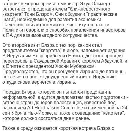
вторник вечером премьер-министр Эхуд Ольмерт
встретился с представителем "ближневосточного
квартета" Тони Блэром. Они обсудили "практические
шаги", необходимые для развития экономики
Палестинской автономии и ее институтов власти.
Политики говорили о способах привлечения инвесторов
в ПА для взаимовыгодного сотрудничества.
Это второй визит Блэра с тех пор, как он стал
представителем "квартета" в июле, напоминает издание.
В Иерусалим Блэр прибыл из Египта, до этого проведя
переговоры в Саудовской Аравии с королем Абдуллой, и
в Египте с президентом Хосни Мубараком.
Предполагается, что он пробудет в Израиле до пятницы,
после чего нанесет двухдневный визит в Иорданию,
откуда снова вернется в Израиль.
Поездка Блэра, которую он пытается представить
неформальной, видится дипломатам частью подготовки к
встрече стран-доноров палестинцев, известной под
названием Ad-Hoc Liaison Committee и намеченной на 24
сентября в Нью-Йорке, а также к совещанию "квартета",
которое должно состояться днем ранее.
Также в среду ожидается короткая встреча Блэра с