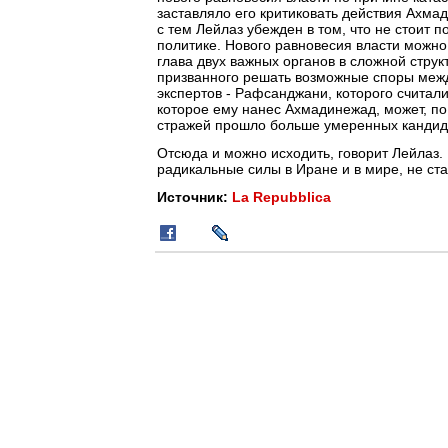
заставляло его критиковать действия Ахмад
с тем Лейлаз убежден в том, что не стоит 
политике. Нового равновесия власти можно
глава двух важных органов в сложной стру
призванного решать возможные споры межд
экспертов - Рафсанджани, которого счита
которое ему нанес Ахмадинежад, может, по 
стражей прошло больше умеренных кандид
Отсюда и можно исходить, говорит Лейлаз.
радикальные силы в Иране и в мире, не ст
Источник:
La Repubblica