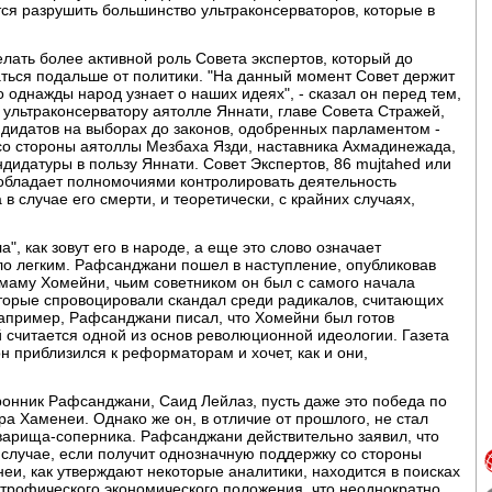
ся разрушить большинство ультраконсерваторов, которые в
лать более активной роль Совета экспертов, который до
ться подальше от политики. "На данный момент Совет держит
о однажды народ узнает о наших идеях", - сказал он перед тем,
у, ультраконсерватору аятолле Яннати, главе Совета Стражей,
андидатов на выборах до законов, одобренных парламентом -
 со стороны аятоллы Мезбаха Язди, наставника Ахмадинежада,
дидатуры в пользу Яннати. Совет Экспертов, 86 mujtahed или
 обладает полномочиями контролировать деятельность
в случае его смерти, и теоретически, с крайних случаях,
", как зовут его в народе, а еще это слово означает
ло легким. Рафсанджани пошел в наступление, опубликовав
маму Хомейни, чьим советником он был с самого начала
торые спровоцировали скандал среди радикалов, считающих
апример, Рафсанджани писал, что Хомейни был готов
й считается одной из основ революционной идеологии. Газета
н приблизился к реформаторам и хочет, как и они,
оронник Рафсанджани, Саид Лейлаз, пусть даже это победа по
ра Хаменеи. Однако же он, в отличие от прошлого, не стал
оварища-соперника. Рафсанджани действительно заявил, что
 случае, если получит однозначную поддержку со стороны
неи, как утверждают некоторые аналитики, находится в поисках
строфического экономического положения, что неоднократно