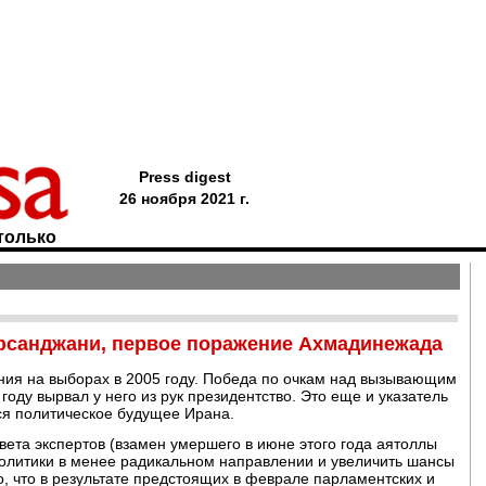
Press digest
26 ноября 2021 г.
только
фсанджани, первое поражение Ахмадинежада
ия на выборах в 2005 году. Победа по очкам над вызывающим
оду вырвал у него из рук президентство. Это еще и указатель
ся политическое будущее Ирана.
та экспертов (взамен умершего в июне этого года аятоллы
политики в менее радикальном направлении и увеличить шансы
, что в результате предстоящих в феврале парламентских и