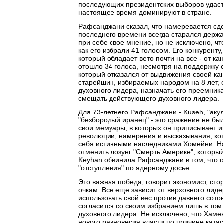
последующих президентских выборов удаст
настоящее время доминируют в стране.
Рафсанджани сказал, что намеревается сде
последнего времени всегда старался держа
при себе свое мнение, но не исключено, чт
как его избрали 41 голосом. Его конкурент
который обладает вето почти на все - от к
отошло 34 голоса, несмотря на поддержку
который отказался от выдвижения своей кан
старейшин, избираемых народом на 8 лет,
духовного лидера, назначать его преемника 
смещать действующего духовного лидера.
Для 73-летнего Рафсанджани - Kuseh, "акула
"безбородый иранец" - это сражение не бы
свои мемуары, в которых он приписывает и
революции, намерения и высказывания, ко
себя истинными наследниками Хомейни. Н
отменить лозунг "Смерть Америке", которы
Keyhan обвинила Рафсанджани в том, что о
"отступления" по ядерному досье.
Это важная победа, говорит экономист, ст
очкам. Все еще зависит от верховного лиде
использовать свой вес против давнего сот
согласится со своим избранием лишь в том
духовного лидера. Не исключено, что Хаме
нового равновесия власти по причине ката