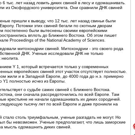
6 тыс. лет назад ловить диких свиней в лесу и одомашнивать.
ели из Оксфордского университета. Они сравнили ДНК свиней
еные пришли к выводу, что 12 тыс. лет назад свиньи были
Европу. Потомки этих свиней бегали по скотным дворам
тем постепенно были вытеснены своими европейскими
пространились вплоть до Ближнего Востока. Об этом пишет
але Proceedings of the National Academy of Sciences.
едовали митохондрии свиней. Митохондрии - это своего рода
бственной ДНК. Ученые исследовали ДНК не только
 неолита.
анием Y 1, который встречается только у современных
менных европейских свиней этот участок отсутствует полностью.
ом жили и в Западной Европе, до 4000 года до н.э. примерно
о Y1 полностью исчез из Европы.
тельствует о судьбе самих свиней с Ближнего Востока.
остока, они сначала рассредоточились по всей Европе. Там
тные крестьяне не начали одомашнивать их диких сородичей.
оследующую тысячу лет по всей Европе и даже проникли на
 стало столь триумфальным, ученые разгадать не могут. Но
 был бы невозможен. Ученые предполагают, что лишь заморские
на мысль одомашнить диких свиней.