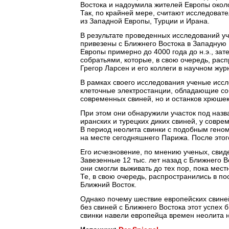
Востока и надоумила жителей Европы около 
Так, по крайней мере, считают исследоват
из Западной Европы, Турции и Ирана.
В результате проведенных исследований уч
привезены с Ближнего Востока в Западную 
Европы примерно до 4000 года до н.э., за
собратьями, которые, в свою очередь, рас
Грегор Ларсен и его коллеги в научном журн
В рамках своего исследования ученые иссл
клеточные электростанции, обладающие со
современных свиней, но и останков хрюшек
При этом они обнаружили участок под назв
иранских и турецких диких свиней, у совре
В период неолита свинки с подобным геном
на месте сегодняшнего Парижа. После этог
Его исчезновение, по мнению ученых, свиде
Завезенные 12 тыс. лет назад с Ближнего В
они смогли выживать до тех пор, пока мес
Те, в свою очередь, распространились в п
Ближний Восток.
Однако почему шествие европейских свиней
без свиней с Ближнего Востока этот успех
свинки навели европейца времен неолита 