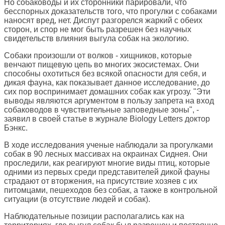
Но собаководы и их сторонники парировали, что
бесспорных доказательств того, что прогулки с собаками
наносят вред, нет. Диспут разгорелся жаркий с обеих
сторон, и спор не мог быть разрешен без научных
свидетельств влияния выгула собак на экологию.
Собаки произошли от волков - хищников, которые
венчают пищевую цепь во многих экосистемах. Они
способны охотиться без всякой опасности для себя, и
дикая фауна, как показывает данное исследование, до
сих пор воспринимает домашних собак как угрозу. "Эти
выводы являются аргументом в пользу запрета на вход
собаководов в чувствительные заповедные зоны", -
заявил в своей статье в журнале Biology Letters доктор
Бэнкс.
В ходе исследования ученые наблюдали за прогулками
собак в 90 лесных массивах на окраинах Сиднея. Они
проследили, как реагируют многие виды птиц, которые
одними из первых среди представителей дикой фауны
страдают от вторжения, на присутствие хозяев с их
питомцами, пешеходов без собак, а также в контрольной
ситуации (в отсутствие людей и собак).
Наблюдательные позиции располагались как на