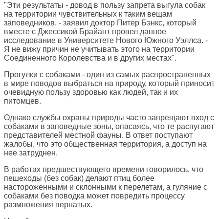
"Эти результаты - довод в пользу запрета выгула собак
на территории чувствительных к таким вещам
заповедников, - заявил доктор Питер Бэнкс, который
вместе с Джессикой Брайант провел данное
исследование в Университете Нового Южного Уэллса. -
Я не вижу причин не учитывать этого на территории
Соединенного Королевства и в других местах".
Прогулки с собаками - один из самых распространенных
в мире поводов выбраться на природу, который приносит
очевидную пользу здоровью как людей, так и их
питомцев.
Однако службы охраны природы часто запрещают вход с
собаками в заповедные зоны, опасаясь, что те распугают
представителей местной фауны. В ответ поступают
жалобы, что это общественная территория, а доступ на
нее затруднен.
В работах предшествующего времени говорилось, что
пешеходы (без собак) делают птиц более
настороженными и склонными к перелетам, а гуляние с
собаками без поводка может повредить процессу
размножения пернатых.