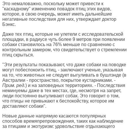
Это немаловажно, поскольку может привести к
"каскадному" изменению повадок птиц этих видов,
которое, в свою очередь, может иметь дальнейшие
негативные последствия для них, утверждает доктор
Бэнкс.
Даже тех птиц, которые не улетели с исследовательской
площадки, в радиусе чуть более 9 метров при появлении
собаки становилось на 76% меньше по сравнению с
контрольным замером, что свидетельствует о стремлении
птиц скрыться.
"Эти результаты показывают, что даже собаки на поводке
могут побеспокоить птиц, - заключают ученые, указывая
на то, что животных не следует выгуливать в бушлэнде (в
Австралии - пространство, покрытое кустарниками. -
Прим. ред.
) и на заповедных территориях. - Последствия
неминуемы даже в тех местах, где, несмотря на запрет,
люди постоянно выгуливают собак. Это говорит о том,
что птицы не привыкают к беспокойству, которое им
доставляют собаки".
Новые данные напрямую касаются популярных
способов времяпрепровождения, таких как наблюдение
за птицами и экотуризм: удовольствие отдыхающего