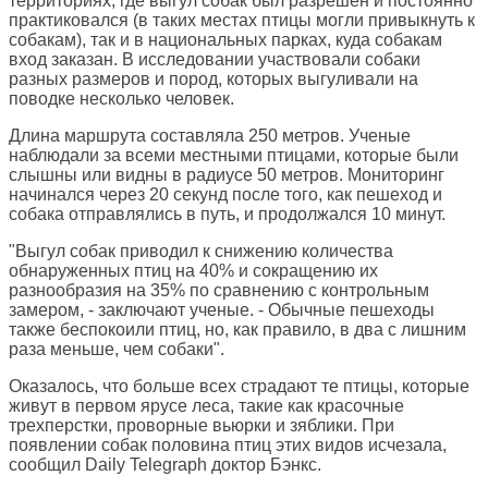
территориях, где выгул собак был разрешен и постоянно
практиковался (в таких местах птицы могли привыкнуть к
собакам), так и в национальных парках, куда собакам
вход заказан. В исследовании участвовали собаки
разных размеров и пород, которых выгуливали на
поводке несколько человек.
Длина маршрута составляла 250 метров. Ученые
наблюдали за всеми местными птицами, которые были
слышны или видны в радиусе 50 метров. Мониторинг
начинался через 20 секунд после того, как пешеход и
собака отправлялись в путь, и продолжался 10 минут.
"Выгул собак приводил к снижению количества
обнаруженных птиц на 40% и сокращению их
разнообразия на 35% по сравнению с контрольным
замером, - заключают ученые. - Обычные пешеходы
также беспокоили птиц, но, как правило, в два с лишним
раза меньше, чем собаки".
Оказалось, что больше всех страдают те птицы, которые
живут в первом ярусе леса, такие как красочные
трехперстки, проворные вьюрки и зяблики. При
появлении собак половина птиц этих видов исчезала,
сообщил Daily Telegraph доктор Бэнкс.