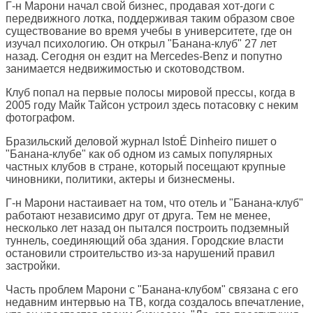
Г-н Марони начал свой бизнес, продавая хот-доги с
передвижного лотка, поддерживая таким образом свое
существование во время учебы в университете, где он
изучал психологию. Он открыл "Банана-клуб" 27 лет
назад. Сегодня он ездит на Mercedes-Benz и попутно
занимается недвижимостью и скотоводством.
Клуб попал на первые полосы мировой прессы, когда в
2005 году Майк Тайсон устроил здесь потасовку с неким
фотографом.
Бразильский деловой журнал IstoÉ Dinheiro пишет о
"Банана-клубе" как об одном из самых популярных
частных клубов в стране, который посещают крупные
чиновники, политики, актеры и бизнесмены.
Г-н Марони настаивает на том, что отель и "Банана-клуб"
работают независимо друг от друга. Тем не менее,
несколько лет назад он пытался построить подземный
туннель, соединяющий оба здания. Городские власти
остановили строительство из-за нарушений правил
застройки.
Часть проблем Марони с "Банана-клубом" связана с его
недавним интервью на ТВ, когда создалось впечатление,