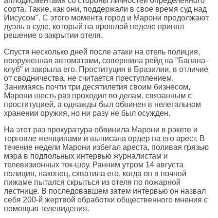
аплодисментами со стороны личностей определенного
сорта. Такие, как они, поддержали в свое время суд над
Иисусом". С этого момента город и Марони продолжают
дуэль в суде, который на прошлой неделе принял
решение о закрытии отеля.
Спустя несколько дней после атаки на отель полиция,
вооруженная автоматами, совершила рейд на "Банана-
клуб" и закрыла его. Проституция в Бразилии, в отличие
от сводничества, не считается преступлением.
Занимаясь почти три десятилетия своим бизнесом,
Марони шесть раз проходил по делам, связанным с
проституцией, а однажды был обвинен в нелегальном
хранении оружия, но ни разу не был осужден.
На этот раз прокуратура обвинила Марони в рэкете и
торговле женщинами и выписала ордер на его арест. В
течение недели Марони избегал ареста, поливая грязью
мэра в подпольных интервью журналистам и
телевизионных ток-шоу. Ранним утром 14 августа
полиция, наконец, схватила его, когда он в ночной
пижаме пытался скрыться из отеля по пожарной
лестнице. В последовавшем затем интервью он назвал
себя 200-й жертвой обработки общественного мнения с
помощью телевидения.