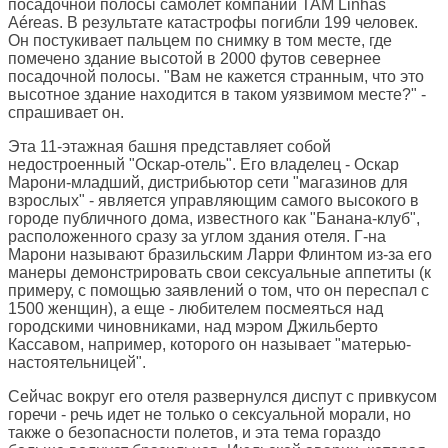
посадочной полосы самолет компании TAM Linhas
Aéreas. В результате катастрофы погибли 199 человек.
Он постукивает пальцем по снимку в том месте, где
помечено здание высотой в 2000 футов севернее
посадочной полосы. "Вам не кажется странным, что это
высотное здание находится в таком уязвимом месте?" -
спрашивает он.
Эта 11-этажная башня представляет собой
недостроенный "Оскар-отель". Его владелец - Оскар
Марони-младший, дистрибьютор сети "магазинов для
взрослых" - является управляющим самого высокого в
городе публичного дома, известного как "Банана-клуб",
расположенного сразу за углом здания отеля. Г-на
Марони называют бразильским Ларри Флинтом из-за его
манеры демонстрировать свои сексуальные аппетиты (к
примеру, с помощью заявлений о том, что он переспал с
1500 женщин), а еще - любителем посмеяться над
городскими чиновниками, над мэром Джильберто
Кассавом, например, которого он называет "матерью-
настоятельницей".
Сейчас вокруг его отеля развернулся диспут с привкусом
горечи - речь идет не только о сексуальной морали, но
также о безопасности полетов, и эта тема гораздо