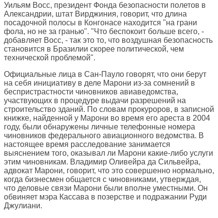
Уильям Восс, президент Фонда безопасности полетов в
Александрии, штат Вирджиния, говорит, что длина
посадочной полосы в Конгонасе находится "на грани
фола, но не за гранью". "Что беспокоит больше всего, -
добавляет Восс, - так это то, что воздушная безопасность
становится в Бразилии скорее политической, чем
технической проблемой".
Официальные лица в Сан-Пауло говорят, что они берут
на себя инициативу в деле Марони из-за сомнений в
беспристрастности чиновников авиаведомства,
участвующих в процедуре выдачи разрешений на
строительство зданий. По словам прокуроров, в записной
книжке, найденной у Марони во время его ареста в 2004
году, были обнаружены личные телефонные номера
чиновников федерального авиационного ведомства. В
настоящее время расследование занимается
выяснением того, оказывал ли Марони какие-либо услуги
этим чиновникам. Владимир Оливейра да Сильвейра,
адвокат Марони, говорит, что это совершенно нормально,
когда бизнесмен общается с чиновниками, утверждая,
что деловые связи Марони были вполне уместными. Он
обвиняет мэра Кассава в позерстве и подражании Руди
Джулиани.