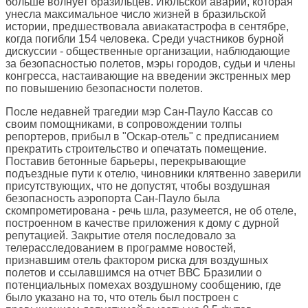
больше волнует бразильцев. Июльской аварии, которая
унесла максимальное число жизней в бразильской
истории, предшествовала авиакатастрофа в сентябре,
когда погибли 154 человека. Среди участников бурной
дискуссии - общественные организации, наблюдающие
за безопасностью полетов, мэры городов, судьи и члены
конгресса, настаивающие на введении экстренных мер
по повышению безопасности полетов.
После недавней трагедии мэр Сан-Пауло Кассав со
своим помощниками, в сопровождении толпы
репортеров, прибыл в "Оскар-отель" с предписанием
прекратить строительство и опечатать помещение.
Поставив бетонные барьеры, перекрывающие
подъездные пути к отелю, чиновники клятвенно заверили
присутствующих, что не допустят, чтобы воздушная
безопасность аэропорта Сан-Пауло была
скомпрометирована - речь шла, разумеется, не об отеле,
построенном в качестве приложения к дому с дурной
репутацией. Закрытие отеля последовало за
телерасследованием в программе новостей,
признавшим отель фактором риска для воздушных
полетов и ссылавшимся на отчет ВВС Бразилии о
потенциальных помехах воздушному сообщению, где
было указано на то, что отель был построен с