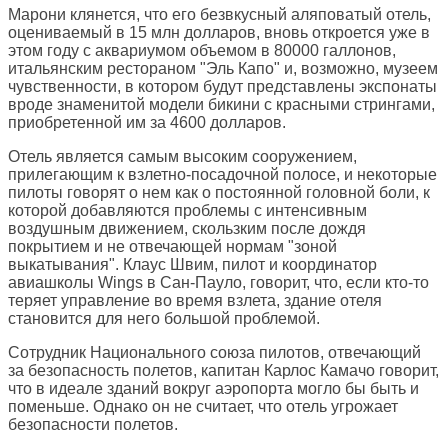
Марони клянется, что его безвкусный аляповатый отель,
оцениваемый в 15 млн долларов, вновь откроется уже в
этом году с аквариумом объемом в 80000 галлонов,
итальянским рестораном "Эль Капо" и, возможно, музеем
чувственности, в котором будут представлены экспонаты
вроде знаменитой модели бикини с красными стрингами,
приобретенной им за 4600 долларов.
Отель является самым высоким сооружением,
прилегающим к взлетно-посадочной полосе, и некоторые
пилоты говорят о нем как о постоянной головной боли, к
которой добавляются проблемы с интенсивным
воздушным движением, скользким после дождя
покрытием и не отвечающей нормам "зоной
выкатывания". Клаус Швим, пилот и координатор
авиашколы Wings в Сан-Пауло, говорит, что, если кто-то
теряет управление во время взлета, здание отеля
становится для него большой проблемой.
Сотрудник Национального союза пилотов, отвечающий
за безопасность полетов, капитан Карлос Камачо говорит,
что в идеале зданий вокруг аэропорта могло бы быть и
поменьше. Однако он не считает, что отель угрожает
безопасности полетов.