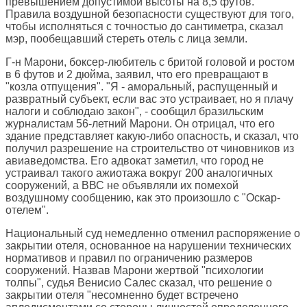
превышением допустимой высоты на 8,5 футов.
Правила воздушной безопасности существуют для того,
чтобы исполняться с точностью до сантиметра, сказал
мэр, пообещавший стереть отель с лица земли.
Г-н Марони, боксер-любитель с бритой головой и ростом
в 6 футов и 2 дюйма, заявил, что его превращают в
"козла отпущения". "Я - аморальный, распущенный и
развратный субъект, если вас это устраивает, но я плачу
налоги и соблюдаю закон", - сообщил бразильским
журналистам 56-летний Марони. Он отрицал, что его
здание представляет какую-либо опасность, и сказал, что
получил разрешение на строительство от чиновников из
авиаведомства. Его адвокат заметил, что город не
устраивал такого ажиотажа вокруг 200 аналогичных
сооружений, а ВВС не объявляли их помехой
воздушному сообщению, как это произошло с "Оскар-
отелем".
Национальный суд немедленно отменил распоряжение о
закрытии отеля, основанное на нарушении технических
нормативов и правил по ограничению размеров
сооружений. Назвав Марони жертвой "психологии
толпы", судья Венисио Салес сказал, что решение о
закрытии отеля "несомненно будет встречено