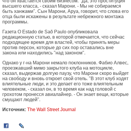
что он хвастается своим бизнесом. "Да, это проституция
высшего класса, - сказал Марони. - Мы не собираемся
быть ханжами". Сын Марони, Аруа, говорит, что слова его
отца были искажены в результате небрежного монтажа
программы.
Газета O Estado de Saõ Paulo опубликовала
редакционную статью, в которой отмечается, что сейчас
подходящее время для властей, чтобы принять меры
против персон, которые до сих пор оставались вне
закона или находились "над законом".
Однако у г-на Марони немало поклонников. Фабио Алвес,
проезжавший мимо закрытого клуба на мотоцикле,
сказал, выдержав долгую паузу, что Марони скоро выйдет
на свободу и вновь откроет свой отель. "В этот клуб ходят
влиятельные люди, и это делает его тоже влиятельным
человеком, - сказал он, в то время как над головой с
грохотом пронесся авиалайнер. - Он знает вещи, которые
смущают людей".
Источник:
The Wall Street Journal