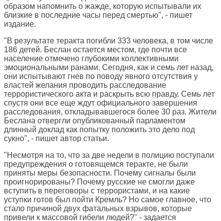
образом напомнить о жажде, которую испытывали их
близкие в последние часы перед смертью", - пишет
издание.
"В результате теракта погибли 333 человека, в том числе
186 детей. Беслан остается местом, где почти все
население отмечено глубокими коллективными
эмоциональными ранами. Сегодня, как и семь лет назад,
они испытывают гнев по поводу явного отсутствия у
властей желания проводить расследование
террористического акта и раскрыть всю правду. Семь лет
спустя они все еще ждут официального завершения
расследования, откладывавшегося более 30 раз. Жители
Беслана отвергли опубликованный парламентом
длинный доклад как попытку положить это дело под
сукно", - пишет автор статьи.
"Несмотря на то, что за две недели в полицию поступали
предупреждения о готовящемся теракте, не были
приняты меры безопасности. Почему сигналы были
проигнорированы? Почему русские не смогли даже
вступить в переговоры с террористами, и на какие
уступки готов был пойти Кремль? Но самое главное, что
стало причиной двух фатальных взрывов, которые
привели к массовой гибели людей?" - задается