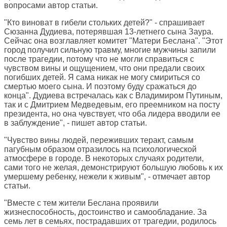
вопросами автор статьи.
"Кто виноват в гибели стольких детей?" - спрашивает
Сюзанна Дудиева, потерявшая 13-летнего сына Заура.
Сейчас она возглавляет комитет "Матери Беслана". "Этот
город получил сильную травму, многие мужчины запили
после трагедии, потому что не могли справиться с
чувством вины и ощущением, что они предали своих
погибших детей. Я сама никак не могу смириться со
смертью моего сына. И поэтому буду сражаться до
конца". Дудиева встречалась как с Владимиром Путиным,
так и с Дмитрием Медведевым, его преемником на посту
президента, но она чувствует, что оба лидера вводили ее
в заблуждение", - пишет автор статьи.
"Чувство вины людей, переживших теракт, самым
пагубным образом отразилось на психологической
атмосфере в городе. В некоторых случаях родители,
сами того не желая, демонстрируют большую любовь к их
умершему ребенку, нежели к живым", - отмечает автор
статьи.
"Вместе с тем жители Беслана проявили
жизнеспособность, достоинство и самообладание. За
семь лет в семьях, пострадавших от трагедии, родилось