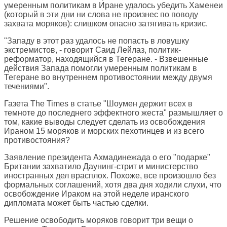
умеренным политикам в Иране удалось убедить Хаменеи
(который в эти дни ни слова не произнес по поводу
захвата моряков): слишком опасно затягивать кризис.
"Западу в этот раз удалось не попасть в ловушку
экстремистов, - говорит Саид Лейлаз, политик-
реформатор, находящийся в Тегеране. - Взвешенные
действия Запада помогли умеренным политикам в
Тегеране во внутреннем противостоянии между двумя
течениями".
Газета
The Times
в статье "Шоумен держит всех в
темноте до последнего эффектного жеста" размышляет о
том, какие выводы следует сделать из освобождения
Ираном 15 моряков и морских пехотинцев и из всего
противостояния?
Заявление президента Ахмадинежада о его "подарке"
Британии захватило Даунинг-стрит и министерство
иностранных дел врасплох. Похоже, все произошло без
формальных соглашений, хотя два дня ходили слухи, что
освобождение Ираком на этой неделе иранского
дипломата может быть частью сделки.
Решение освободить моряков говорит три вещи о