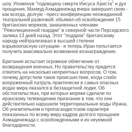
шоу. Упомянув "годовщину смерти Иисуса Христа" и дух
прощения, Махмуд Ахмадинежад вчера завершил свою -
как всегда, долгую - пресс-конференцию неожиданной
театральной развязкой: объявил об освобождении 15
британских моряков, захваченных членами
"Революционной гвардии" в северной части Персидского
залива 13 дней назад. Этот "подарок" британскому
народу нейтрализовал в высшей степени
взрывоопасную ситуацию - и теперь Иран попытается
получить максимально возможное вознаграждение.
Британия испытает огромное облегчение от
возвращения военных. Но правительству придется
ответить на несколько неприятных вопросов. О том,
почему допустили такое происшествие, когда слабо
вооруженный патруль практически в самых опасных
водах мира оказался в беззащитной лодке. Об
обстоятельствах, при которых моряки сделали по
иранскому телевидению признание в том, что они
действительно нарушили территориальные воды Ирана.
Об унизительном и пропагандистском характере
показанных по всему миру кадров долгого прощания
Ахмадинежада с освобожденными и их неуемной
благодарности.