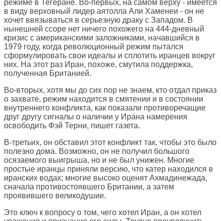
режиме в Тегеране. Во-первых, на самом верху - имеется
в виду верховный лидер аятолла Али Хаменеи - он не
хочет ввязываться в серьезную драку с Западом. В
нынешней ссоре нет ничего похожего на 444-дневный
кризис с американскими заложниками, начавшийся в
1979 году, когда революционный режим пытался
сформулировать свои идеалы и сплотить иранцев вокруг
них. На этот раз Иран, похоже, смутила поддержка,
полученная Британией.
Во-вторых, хотя мы до сих пор не знаем, кто отдал приказ
о захвате, режим находится в смятении и в состоянии
внутреннего конфликта, как показали противоречащие
друг другу сигналы о наличии у Ирана намерения
освободить Фэй Терни, пишет газета.
В-третьих, он обставил этот конфликт так, чтобы это было
полезно дома. Возможно, он не получил большого
осязаемого выигрыша, но и не был унижен. Многие
простые иранцы приняли версию, что катер находился в
иранских водах; многие высоко оценят Ахмадинежада,
сначала противостоявшего Британии, а затем
проявившего великодушие.
Это ключ к вопросу о том, чего хотел Иран, а он хотел