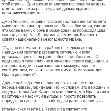
этой страны. Британские аналитики поспешили назвать
ответственным за развязку этой драмы другого
политического деятеля.
Джон Уильямс, бывший глава новостного департамента
министерства иностранных дел Великобритании, считает,
что более важную роль в командовании происходящим
сыграл доктор Али Лариджани, секретарь Высшего
совета национальной безопасности Ирана.
"Судя по всему, где-то в районе выходных доктор
Лариджани захотел разрешить ситуацию и взял
происходящее в свои руки, - объясняет Уильямс. - Он
подтвердил свое влияние в качестве серого кардинала и
готовность идти на соглашение с международным
сообществом, если это кажется ему оптимальным для
Ирана решением".
Другие наблюдатели предостерегают, что не стоит
переоценивать Лариджани. По их словам, это верховный
лидер аятолла Али Хаменеи мог решить, что Иран извлек
из ситуации максимум выгоды, и просто позволить
Лариджани сделать всю работу для развязывания узла.
Итальянская газета
La Repubblica
считает, что