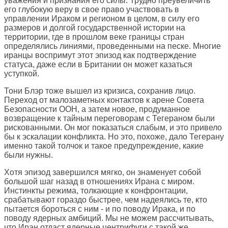
уважения и признания его силы. Трудно преувеличить
его глубокую веру в свое право участвовать в
управлении Ираком и регионом в целом, в силу его
размеров и долгой государственной истории на
территории, где в прошлом веке границы стран
определялись линиями, проведенными на песке. Многие
иранцы воспримут этот эпизод как подтверждение
статуса, даже если в Британии он может казаться
уступкой.
Тони Блэр тоже вышел из кризиса, сохранив лицо.
Переход от малозаметных контактов к арене Совета
Безопасности ООН, а затем новое, продуманное
возвращение к тайным переговорам с Тегераном были
рискованными. Он мог показаться слабым, и это привело
бы к эскалации конфликта. Но это, похоже, дало Тегерану
именно такой толчок и такое предупреждение, какие
были нужны.
Хотя эпизод завершился мягко, он знаменует собой
большой шаг назад в отношениях Ирана с миром.
Инстинкты режима, толкающие к конфронтации,
срабатывают гораздо быстрее, чем надеялись те, кто
пытается бороться с ним - и по поводу Ирака, и по
поводу ядерных амбиций. Мы не можем рассчитывать,
что Иран отдаст ядерные центрифуги с такой же