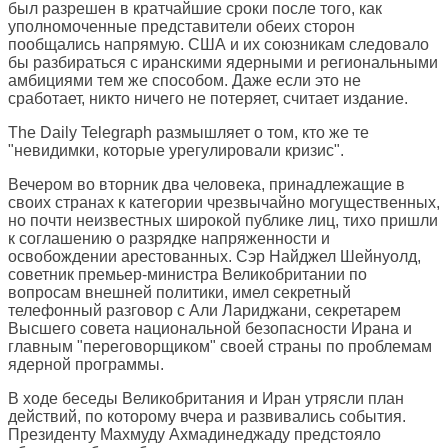
был разрешен в кратчайшие сроки после того, как
уполномоченные представители обеих сторон
пообщались напрямую. США и их союзникам следовало
бы разбираться с иранскими ядерными и региональными
амбициями тем же способом. Даже если это не
сработает, никто ничего не потеряет, считает издание.
The Daily Telegraph
размышляет о том, кто же те
"невидимки, которые урегулировали кризис".
Вечером во вторник два человека, принадлежащие в
своих странах к категории чрезвычайно могущественных,
но почти неизвестных широкой публике лиц, тихо пришли
к соглашению о разрядке напряженности и
освобождении арестованных. Сэр Найджел Шейнуолд,
советник премьер-министра Великобритании по
вопросам внешней политики, имел секретный
телефонный разговор с Али Лариджани, секретарем
Высшего совета национальной безопасности Ирана и
главным "переговорщиком" своей страны по проблемам
ядерной программы.
В ходе беседы Великобритания и Иран утрясли план
действий, по которому вчера и развивались события.
Президенту Махмуду Ахмадинеджаду предстояло