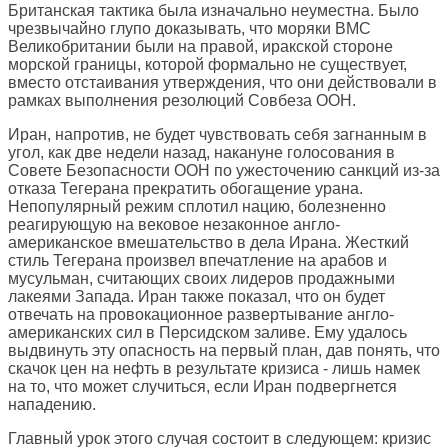
Британская тактика была изначально неуместна. Было
чрезвычайно глупо доказывать, что моряки ВМС
Великобритании были на правой, иракской стороне
морской границы, которой формально не существует,
вместо отстаивания утверждения, что они действовали в
рамках выполнения резолюций Совбеза ООН.
Иран, напротив, не будет чувствовать себя загнанным в
угол, как две недели назад, накануне голосования в
Совете Безопасности ООН по ужесточению санкций из-за
отказа Тегерана прекратить обогащение урана.
Непопулярный режим сплотил нацию, болезненно
реагирующую на вековое незаконное англо-
американское вмешательство в дела Ирана. Жесткий
стиль Тегерана произвел впечатление на арабов и
мусульман, считающих своих лидеров продажными
лакеями Запада. Иран также показал, что он будет
отвечать на провокационное развертывание англо-
американских сил в Персидском заливе. Ему удалось
выдвинуть эту опасность на первый план, дав понять, что
скачок цен на нефть в результате кризиса - лишь намек
на то, что может случиться, если Иран подвергнется
нападению.
Главный урок этого случая состоит в следующем: кризис