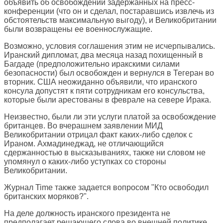
объявить об освобождении задержанных на пресс-
конференции (что он и сделал, постаравшись извлечь из
обстоятельств максимальную выгоду), и Великобритании
были возвращены ее военнослужащие.
Возможно, условия соглашения этим не исчерпывались.
Иранский дипломат, два месяца назад похищенный в
Багдаде (предположительно иракскими силами
безопасности) был освобожден и вернулся в Тегеран во
вторник. США неожиданно объявили, что иранского
консула допустят к пяти сотрудникам его консульства,
которые были арестованы в феврале на севере Ирака.
Неизвестно, были ли эти услуги платой за освобождение
британцев. Во вчерашнем заявлении МИД
Великобритании отрицал факт каких-либо сделок с
Ираном. Ахмадинеджад, не отличающийся
сдержанностью в высказываниях, также ни словом не
упомянул о каких-либо уступках со стороны
Великобритании.
Журнал
Time
также задается вопросом "Кто освободил
британских моряков?".
На деле должность иранского президента не
предполагает решающего слова во внешней политике