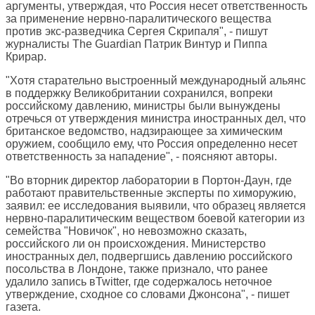
аргументы, утверждая, что Россия несет ответственность
за применение нервно-паралитического вещества
против экс-разведчика Сергея Скрипаля", - пишут
журналисты
The Guardian
Патрик Винтур и Пиппа
Крирар.
"Хотя старательно выстроенный международный альянс
в поддержку Великобритании сохранился, вопреки
российскому давлению, министры были вынуждены
отречься от утверждения министра иностранных дел, что
британское ведомство, надзирающее за химическим
оружием, сообщило ему, что Россия определенно несет
ответственность за нападение", - поясняют авторы.
"Во вторник директор лаборатории в Портон-Даун, где
работают правительственные эксперты по химоружию,
заявил: ее исследования выявили, что образец является
нервно-паралитическим веществом боевой категории из
семейства "Новичок", но невозможно сказать,
российского ли он происхождения. Министерство
иностранных дел, подвергшись давлению российского
посольства в Лондоне, также признало, что ранее
удалило запись вTwitter, где содержалось неточное
утверждение, сходное со словами Джонсона", - пишет
газета.