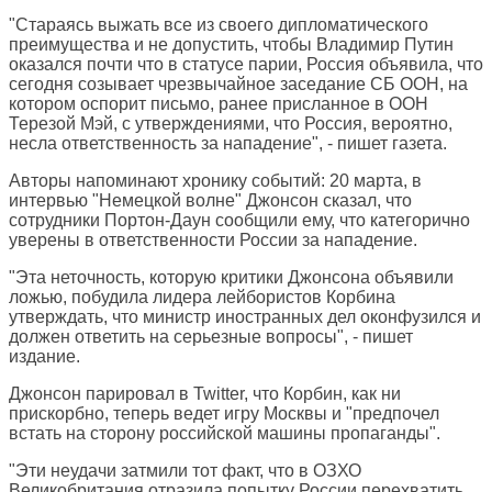
"Стараясь выжать все из своего дипломатического
преимущества и не допустить, чтобы Владимир Путин
оказался почти что в статусе парии, Россия объявила, что
сегодня созывает чрезвычайное заседание СБ ООН, на
котором оспорит письмо, ранее присланное в ООН
Терезой Мэй, с утверждениями, что Россия, вероятно,
несла ответственность за нападение", - пишет газета.
Авторы напоминают хронику событий: 20 марта, в
интервью "Немецкой волне" Джонсон сказал, что
сотрудники Портон-Даун сообщили ему, что категорично
уверены в ответственности России за нападение.
"Эта неточность, которую критики Джонсона объявили
ложью, побудила лидера лейбористов Корбина
утверждать, что министр иностранных дел оконфузился и
должен ответить на серьезные вопросы", - пишет
издание.
Джонсон парировал в Twitter, что Корбин, как ни
прискорбно, теперь ведет игру Москвы и "предпочел
встать на сторону российской машины пропаганды".
"Эти неудачи затмили тот факт, что в ОЗХО
Великобритания отразила попытку России перехватить