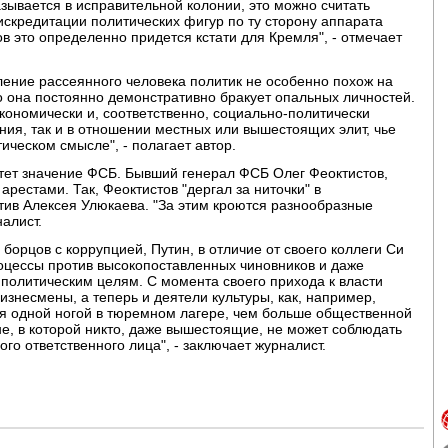
азывается в исправительной колонии, это можно считать
скредитации политических фигур по ту сторону аппарата
в это определенно придется кстати для Кремля", - отмечает
ение рассеянного человека политик не особенно похож на
то она постоянно демонстративно бракует опальных личностей.
кономически и, соответственно, социально-политически
ния, так и в отношении местных или вышестоящих элит, чье
ическом смысле", - полагает автор.
стет значение ФСБ. Бывший генерал ФСБ Олег Феоктистов,
рестами. Так, Феоктистов "дергал за ниточки" в
тив Алексея Улюкаева. "За этим кроются разнообразные
алист.
я борцов с коррупцией, Путин, в отличие от своего коллеги Си
роцессы против высокопоставленных чиновников и даже
политическим целям. С момента своего прихода к власти
 Бизнесмены, а теперь и деятели культуры, как, например,
я одной ногой в тюремном лагере, чем больше общественной
не, в которой никто, даже вышестоящие, не может соблюдать
ого ответственного лица", - заключает журналист.