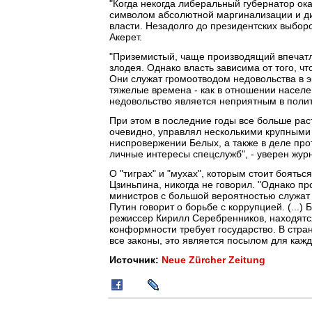
"Когда некогда либеральный губернатор ок
символом абсолютной маргинализации и ди
власти. Незадолго до президентских выборо
Акерет.
"Приземистый, чаще производящий впечатл
злодея. Однако власть зависима от того, ч
Они служат громоотводом недовольства в э
тяжелые времена - как в отношении населе
недовольство является неприятным в полит
При этом в последние годы все больше ра
очевидно, управлял несколькими крупными а
ниспровержении Белых, а также в деле про
личные интересы спецслужб", - уверен журн
О "тиграх" и "мухах", которым стоит боятьс
Цзиньпина, никогда не говорил. "Однако п
министров с большой вероятностью служат 
Путин говорит о борьбе с коррупцией. (...)
режиссер Кирилл Серебренников, находятс
конформности требует государство. В стра
все законы, это является посылом для кажд
Источник:
Neue Zürcher Zeitung