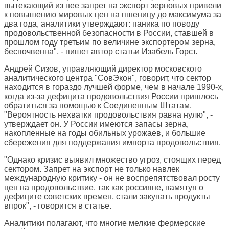
вытекающий из нее запрет на экспорт зерновых привели
к повышению мировых цен на пшеницу до максимума за
два года, аналитики утверждают: паника по поводу
продовольственной безопасности в России, ставшей в
прошлом году третьим по величине экспортером зерна,
беспочвенна", - пишет автор статьи Изабель Горст.
Андрей Сизов, управляющий директор московского
аналитического центра "СовЭкон", говорит, что сектор
находится в гораздо лучшей форме, чем в начале 1990-х,
когда из-за дефицита продовольствия России пришлось
обратиться за помощью к Соединенным Штатам.
"Вероятность нехватки продовольствия равна нулю", -
утверждает он. У России имеются запасы зерна,
накопленные на годы обильных урожаев, и большие
сбережения для поддержания импорта продовольствия.
"Однако кризис выявил множество угроз, стоящих перед
сектором. Запрет на экспорт не только навлек
международную критику - он не воспрепятствовал росту
цен на продовольствие, так как россияне, памятуя о
дефиците советских времен, стали закупать продукты
впрок", - говорится в статье.
Аналитики полагают, что многие мелкие фермерские