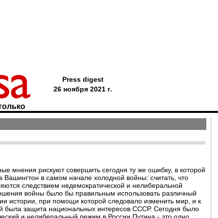
Press digest
26 ноября 2021 г.
только
ые мнения рискуют совершить сегодня ту же ошибку, в которой
 Вашингтон в самом начале холодной войны: считать, что
ляются следствием недемократической и нелиберальной
ершения войны было бы правильным использовать различный
и истории, при помощи которой следовало изменить мир, и к
ой была защита национальных интересов СССР. Сегодня было
ческий и нелиберальный режим в России Путина - это одно