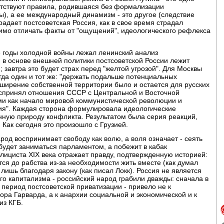
сутствуют правила, родившаяся без формализации
ы), а ее международный динамизм - это другое (следствие
радает постсоветская Россия, как в свое время страдал
одимо отличать факты от "ощущений", идеологического рефлекса
 годы холодной войны лежал ленинский анализ
 в основе внешней политики постсоветской России лежит
завтра это будет страх перед "желтой угрозой". Для Москвы
да один и тот же: "держать подальше потенциальных
сширение собственной территории было и остается для русских
оспринял отношения СССР с Центральной и Восточной
ами как начало мировой коммунистической революции и
ния". Каждая сторона формулировала идеологические
нную природу конфликта. Результатом была серия реакций,
 Как сегодня это произошло с Грузией.
род воспринимает свободу как волю, а воля означает - сеять
 будет заниматься парламентом, а побежит в кабак
блициста XIX века отражает правду, подтвержденную историей:
я до рабства из-за необходимости жить вместе (как думал
 лишь благодаря закону (как писал Локк). Россия не является
о капитализма - российский народ грабили дважды: сначала в
 период постсоветской приватизации - привело не к
ра Гарварда, а к анархии социальной и экономической и к
из КГБ.