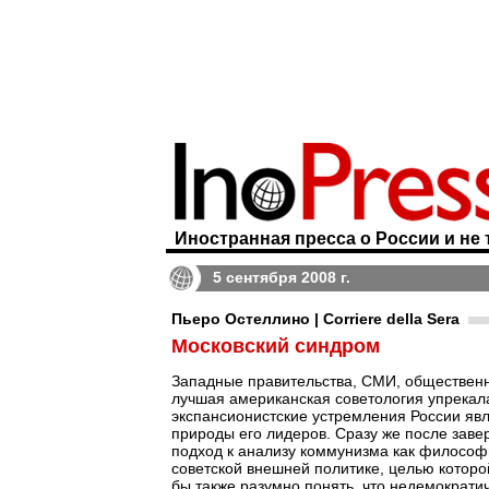
Иностранная пресса о России и не 
5 сентября 2008 г.
Пьеро Остеллино | Corriere della Sera
Московский синдром
Западные правительства, СМИ, общественн
лучшая американская советология упрекала
экспансионистские устремления России яв
природы его лидеров. Сразу же после зав
подход к анализу коммунизма как философи
советской внешней политике, целью котор
бы также разумно понять, что недемократи