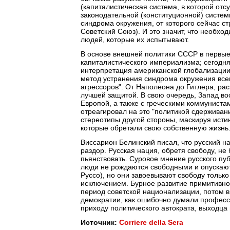
(капиталистическая система, в которой от
законодательной (конституционной) систем
синдрома окружения, от которого сейчас ст
Советский Союз). И это значит, что необх
людей, которые их испытывают.
В основе внешней политики СССР в первые
капиталистического империализма; сегодня
интерпретация американской глобализации; 
метод устранения синдрома окружения всег
агрессоров". От Наполеона до Гитлера, ра
лучшей защитой. В свою очередь, Запад в
Европой, а также с греческими коммунист
отреагировал на это "политикой сдержива
стереотипы другой стороны, маскируя исти
которые обретали свою собственную жизнь.
Виссарион Белинский писал, что русский на
раздор. Русская нация, обретя свободу, не
пьянствовать. Суровое мнение русского пу
люди не рождаются свободными и опускаютс
Руссо), но они завоевывают свободу только
исключением. Бурное развитие примитивног
период советской национализации, потом в
демократии, как ошибочно думали профессо
приходу политического автократа, выходца 
Источник:
Corriere della Sera