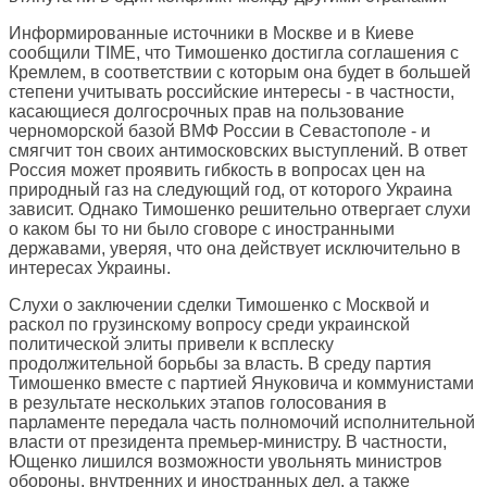
Информированные источники в Москве и в Киеве
сообщили TIME, что Тимошенко достигла соглашения с
Кремлем, в соответствии с которым она будет в большей
степени учитывать российские интересы - в частности,
касающиеся долгосрочных прав на пользование
черноморской базой ВМФ России в Севастополе - и
смягчит тон своих антимосковских выступлений. В ответ
Россия может проявить гибкость в вопросах цен на
природный газ на следующий год, от которого Украина
зависит. Однако Тимошенко решительно отвергает слухи
о каком бы то ни было сговоре с иностранными
державами, уверяя, что она действует исключительно в
интересах Украины.
Слухи о заключении сделки Тимошенко с Москвой и
раскол по грузинскому вопросу среди украинской
политической элиты привели к всплеску
продолжительной борьбы за власть. В среду партия
Тимошенко вместе с партией Януковича и коммунистами
в результате нескольких этапов голосования в
парламенте передала часть полномочий исполнительной
власти от президента премьер-министру. В частности,
Ющенко лишился возможности увольнять министров
обороны, внутренних и иностранных дел, а также