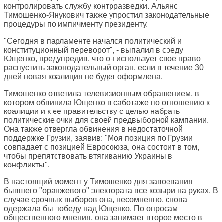
контролировать службу контрразведки. Альянс
Тимошенко-Янукович также упростил законодательные
процедуры по импичменту президенту.
"Сегодня в парламенте начался политический и
конституционный переворот", - выпалил в среду
Ющенко, предупредив, что он использует свое право
распустить законодательный орган, если в течение 30
дней новая коалиция не будет оформлена.
Тимошенко ответила телевизионным обращением, в
котором обвинила Ющенко в саботаже по отношению к
коалиции и к ее правительству с целью набрать
политические очки для своей предвыборной кампании.
Она также отвергла обвинения в недостаточной
поддержке Грузии, заявив: "Моя позиция по Грузии
совпадает с позицией Евросоюза, она состоит в том,
чтобы препятствовать втягиванию Украины в
конфликты".
В настоящий момент у Тимошенко для завоевания
бывшего "оранжевого" электората все козыри на руках. В
случае срочных выборов она, несомненно, снова
одержала бы победу над Ющенко. По опросам
общественного мнения, она занимает второе место в