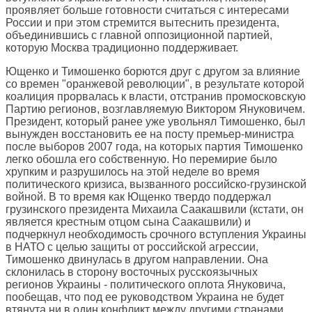
проявляет больше готовности считаться с интересами
России и при этом стремится вытеснить президента,
объединившись с главной оппозиционной партией,
которую Москва традиционно поддерживает.
Ющенко и Тимошенко борются друг с другом за влияние
со времен "оранжевой революции", в результате которой
коалиция прорвалась к власти, отстранив промосковскую
Партию регионов, возглавляемую Виктором Януковичем.
Президент, который ранее уже увольнял Тимошенко, был
вынужден восстановить ее на посту премьер-министра
после выборов 2007 года, на которых партия Тимошенко
легко обошла его собственную. Но перемирие было
хрупким и разрушилось на этой неделе во время
политического кризиса, вызванного российско-грузинской
войной. В то время как Ющенко твердо поддержал
грузинского президента Михаила Саакашвили (кстати, он
является крестным отцом сына Саакашвили) и
подчеркнул необходимость срочного вступления Украины
в НАТО с целью защиты от российской агрессии,
Тимошенко двинулась в другом направлении. Она
склонилась в сторону восточных русскоязычных
регионов Украины - политического оплота Януковича,
пообещав, что под ее руководством Украина не будет
втянута ни в один конфликт между другими странами.