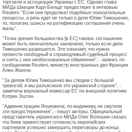
торговли и ассоциации Украины с ЕС. Однако глава
МИДа Швеции Карл Бильдт предостерег в интервью
Reuters: "Если они продолжат подобные показательные
процессы, а речь идет не только о деле Юлии Тимошенко,
то, полагаю, шансы на ратификацию соглашения очень
малы".
"Точка зрения большинства [в ЕС] такова: соглашение
может быть окончательно заключено, только если дело
Тимошенко разрешится. Это означает, что нужно
провести свободный и справедливый судебный процесс
и снять с нее необоснованные обвинения", - заявил, по
сообщениям Reuters, министр иностранных дел Франции
Ален Жюппе.
"За делом Юлии Тимошенко мы следим с большой
тревогой, и мы разъяснили это украинской стороне", -
заметила верховный комиссар ЕС по внешней политике
Кэтрин Эштон.
"Администрацию Януковича, по-видимому, не смутили
эти предостережения", - пишут авторы. Официальный
представитель украинского МИДа Олег Волошин сказал,
что Киев приветствует готовность европейских
партнеров успешно завершить переговоры до конца