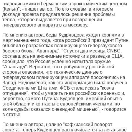
гидродинамики и Германским аэрокосмическим центром
(Кельн)", - пишет автор. По его словам, в итоговом
докладе проекта предлагалось решение проблемы
тепла, которое выделяется при возвращении
гиперзвукового аппарата в атмосферу.
По мнению автора, беды Кудрявцева уходят корнями в
март нынешнего года, когда российский президент Путин
объявил о разработках планирующего гиперзвукового
боевого блока "Авангард". "Спустя два месяца CNBC,
сославшись на анонимные источники в разведке США,
сообщило, что Россия успешно испытала оружие
"Авангард". Вероятно, это пробудило у российской
стороны опасения, что технические данные о
гиперзвуковом планирующем аппарате просочились на
Запад. Недоумевая, как эта информация была получена
Соединенными Штатами, ФСБ стала искать "козла
отпущения", чтобы умерить гнев российских военных и,
вероятно, самого Путина. Кудрявцев, имевший опыт в
этой области и контакты с европейскими учеными, по
воле судьбы оказался очевидной мишенью", - говорится
в статье.
По мнению автора, налицо "кафкианский поворот
сюжета: теперь Кудрявцев расплачивается за легальное