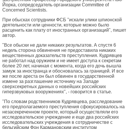
Йорка, сопредседатель организации Committee of
Concerned Scientists.
При обысках сотрудники ФСБ "искали улики шпионской
деятельности или ценности, которые можно было
расценить как плату от иностранных организаций", пишет
автор.
"Все обыски не дали никаких результатов. А спустя 6
недель сторона обвинения не предоставила никаких
вещественных доказательств преступления. Кудрявцев
не работал над оружием и не имеет доступа к секретам
более 20 лет, начиная с момента, когда его дочь вышла
замуж за иностранца и обосновалась за границей. И все
же после ареста он был обвинен в государственной
измене за разглашение источнику на Западе
сверхсекретных данных о новейших российских
гиперзвуковых вооружениях", - говорится в статье.
"По словам родственников Кудрявцева, расследование
его предполагаемого преступления сфокусировалось на
незасекреченном проекте, который осуществляли его
исследовательское учреждение и еще два российских
исследовательских учреждения в сотрудничестве с
бельгийским Фон Кармановским институтом