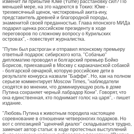
изменит ли прибытие Юме (Yume) расстановку сил? По
меньшей мере, на это надеются в Токио: Юме -
трехмесячный щенок, чистокровный акита-ину,
представитель древней и благородной породы,
знаменитой своей преданностью. Глава японского МИДа
подарил щенка российском президенту в ходе
переговоров по сложному вопросу о Курильских
островах", - повествует журналистка.
"Путин был растроган и отправил японскому премьеру
ответный подарок: сибирского кота. "Собачью"
дипломатию проводил и болгарский премьер Бойко
Борисов, приехавший в Москву с каракачанской собакой
- болгарской овчаркой, которую российские дети в
результате конкурса назвали "Баффи". Но, как на полном
серьезе комментирует Moscow Times, "наблюдатели
сходятся во мнении, что доминирующую роль в доме
Путина сохраняет черный лабрадор Кони". Говорят, что
она единственная, кто поднимает голос на царя", - пишет
издание.
"Любовь Путина к животным породила настоящее
соревнование в отношении четвероногих подарков. Но
вот с оппозицией "щенячий диалог" складывается трудно,
замечает автор статьи: в ходе протестных выступлений