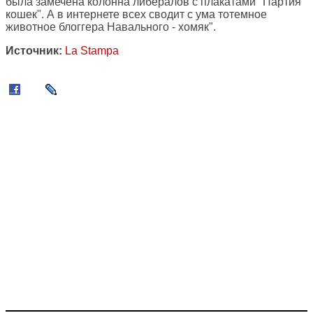
была замечена колонна либералов с плакатами "Партия
кошек". А в интернете всех сводит с ума тотемное
животное блоггера Навального - хомяк".
Источник:
La Stampa