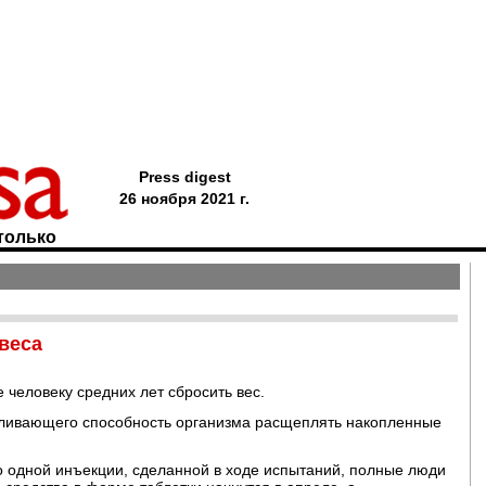
Press digest
26 ноября 2021 г.
только
веса
человеку средних лет сбросить вес.
иливающего способность организма расщеплять накопленные
го одной инъекции, сделанной в ходе испытаний, полные люди