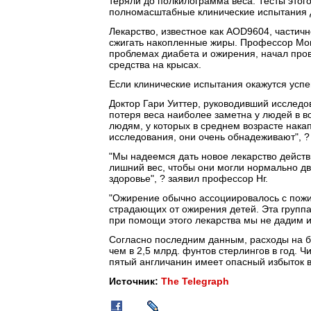
теряли до полкилограмма веса. Тесты этого
полномасштабные клинические испытания д
Лекарство, известное как AOD9604, частич
сжигать накопленные жиры. Профессор Mon
проблемах диабета и ожирения, начал про
средства на крысах.
Если клинические испытания окажутся успе
Доктор Гари Уиттер, руководивший исследов
потеря веса наиболее заметна у людей в во
людям, у которых в среднем возрасте нака
исследования, они очень обнадеживают", ?
"Мы надеемся дать новое лекарство действ
лишний вес, чтобы они могли нормально дв
здоровье", ? заявил профессор Нг.
"Ожирение обычно ассоциировалось с пожи
страдающих от ожирения детей. Эта группа
при помощи этого лекарства мы не дадим и
Согласно последним данным, расходы на б
чем в 2,5 млрд. фунтов стерлингов в год. Ч
пятый англичанин имеет опасный избыток в
Источник:
The Telegraph