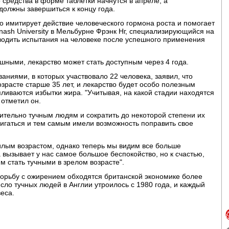
 средства в форме таблетки начнутся в апреле, а
олжны завершиться к концу года.
но имитирует действие человеческого гормона роста и помогает
ash University в Мельбурне Фрэнк Нг, специализирующийся на
водить испытания на человеке после успешного применения
шными, лекарство может стать доступным через 4 года.
аниями, в которых участвовало 22 человека, заявил, что
зрасте старше 35 лет, и лекарство будет особо полезным
пливаются избытки жира. "Учитывая, на какой стадии находятся
 отметил он.
ительно тучным людям и сократить до некоторой степени их
игаться и тем самым имели возможность поправить свое
лым возрастом, однако теперь мы видим все больше
 вызывает у нас самое большое беспокойство, но к счастью,
м стать тучными в зрелом возрасте".
орьбу с ожирением обходятся британской экономике более
исло тучных людей в Англии утроилось с 1980 года, и каждый
еса.