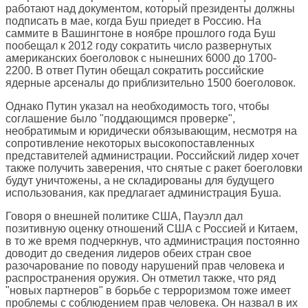
работают над документом, который президенты должны
подписать в мае, когда Буш приедет в Россию. На
саммите в Вашингтоне в ноябре прошлого года Буш
пообещал к 2012 году сократить число развернутых
американских боеголовок с нынешних 6000 до 1700-
2200. В ответ Путин обещал сократить российские
ядерные арсеналы до приблизительно 1500 боеголовок.
Однако Путин указал на необходимость того, чтобы
соглашение было "поддающимся проверке",
необратимым и юридически обязывающим, несмотря на
сопротивление некоторых высокопоставленных
представителей администрации. Российский лидер хочет
также получить заверения, что снятые с ракет боеголовки
будут уничтожены, а не складированы для будущего
использования, как предлагает администрация Буша.
Говоря о внешней политике США, Пауэлл дал
позитивную оценку отношений США с Россией и Китаем,
в то же время подчеркнув, что администрация постоянно
доводит до сведения лидеров обеих стран свое
разочарование по поводу нарушений прав человека и
распространения оружия. Он отметил также, что ряд
"новых партнеров" в борьбе с терроризмом тоже имеет
проблемы с соблюдением прав человека. Он назвал в их