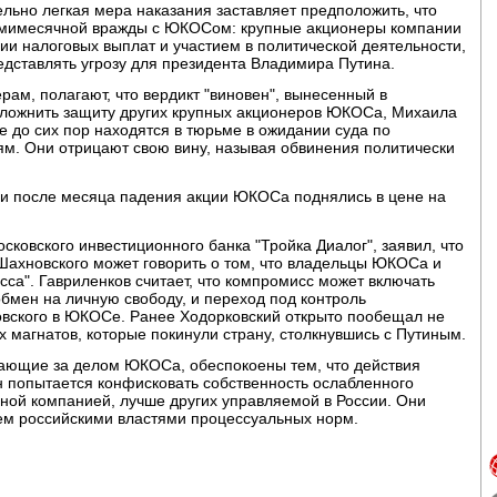
льно легкая мера наказания заставляет предположить, что
емимесячной вражды с ЮКОСом: крупные акционеры компании
и налоговых выплат и участием в политической деятельности,
редставлять угрозу для президента Владимира Путина.
рам, полагают, что вердикт "виновен", вынесенный в
сложнить защиту других крупных акционеров ЮКОСа, Михаила
е до сих пор находятся в тюрьме в ожидании суда по
м. Они отрицают свою вину, называя обвинения политически
и после месяца падения акции ЮКОСа поднялись в цене на
сковского инвестиционного банка "Тройка Диалог", заявил, что
Шахновского может говорить о том, что владельцы ЮКОСа и
са". Гавриленков считает, что компромисс может включать
обмен на личную свободу, и переход под контроль
ковского в ЮКОСе. Ранее Ходорковский открыто пообещал не
х магнатов, которые покинули страну, столкнувшись с Путиным.
ающие за делом ЮКОСа, обеспокоены тем, что действия
н попытается конфисковать собственность ослабленного
ой компанией, лучше других управляемой в России. Они
ем российскими властями процессуальных норм.