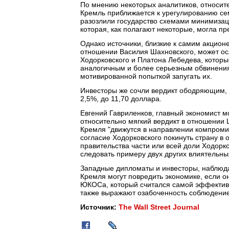
По мнению некоторых аналитиков, относите
Кремль приближается к урегулированию с
разозлили государство схемами минимизаци
которая, как полагают некоторые, могла п
Однако источники, близкие к самим акционе
отношении Василия Шахновского, может о
Ходорковского и Платона Лебедева, которы
аналогичным и более серьезным обвинения
мотивированной попыткой запугать их.
Инвесторы же сочли вердикт ободряющим, 
2,5%, до 11,70 доллара.
Евгений Гавриленков, главный экономист мо
относительно мягкий вердикт в отношении 
Кремля "движутся в направлении компромис
согласие Ходорковского покинуть страну в 
правительства части или всей доли Ходор
следовать примеру двух других влиятельны
Западные дипломаты и инвесторы, наблюд
Кремля могут повредить экономике, если о
ЮКОСа, который считался самой эффективн
также выражают озабоченность соблюдени
Источник:
The Wall Street Journal