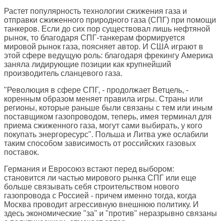
Растет популярность технологии сжижения газа и
отправки сжиженного природного газа (СПГ) при помощи
танкеров. Если до сих пор существовал лишь нефтяной
рынок, то благодаря СПГ-танкерам формируется
мировой рынок газа, поясняет автор. И США играют в
этой сфере ведущую роль: благодаря фрекингу Америка
заняла лидирующие позиции как крупнейший
производитель сланцевого газа.
"Революция в сфере СПГ, - продолжает Ветцель, -
коренным образом меняет правила игры. Страны или
регионы, которые раньше были связаны с тем или иным
поставщиком газопроводом, теперь, имея терминал для
приема сжиженного газа, могут сами выбирать, у кого
покупать энергоресурс". Польша и Литва уже ослабили
таким способом зависимость от российских газовых
поставок.
Германия и Евросоюз встают перед выбором:
становится ли частью мирового рынка СПГ или еще
больше связывать себя строительством нового
газопровода с Россией - причем именно тогда, когда
Москва проводит агрессивную внешнюю политику. И
здесь экономические "за" и "против" неразрывно связаны