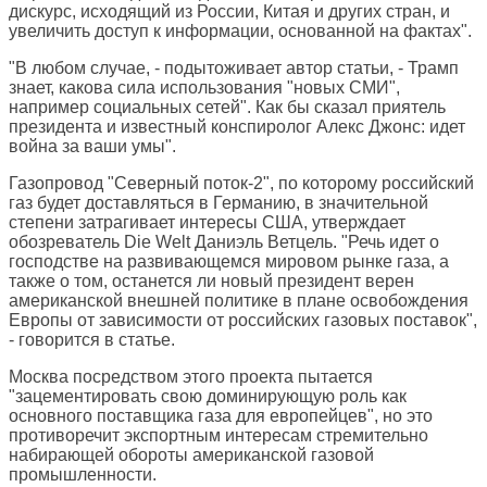
дискурс, исходящий из России, Китая и других стран, и
увеличить доступ к информации, основанной на фактах".
"В любом случае, - подытоживает автор статьи, - Трамп
знает, какова сила использования "новых СМИ",
например социальных сетей". Как бы сказал приятель
президента и известный конспиролог Алекс Джонс: идет
война за ваши умы".
Газопровод "Северный поток-2", по которому российский
газ будет доставляться в Германию, в значительной
степени затрагивает интересы США, утверждает
обозреватель
Die Welt
Даниэль Ветцель. "Речь идет о
господстве на развивающемся мировом рынке газа, а
также о том, останется ли новый президент верен
американской внешней политике в плане освобождения
Европы от зависимости от российских газовых поставок",
- говорится в статье.
Москва посредством этого проекта пытается
"зацементировать свою доминирующую роль как
основного поставщика газа для европейцев", но это
противоречит экспортным интересам стремительно
набирающей обороты американской газовой
промышленности.