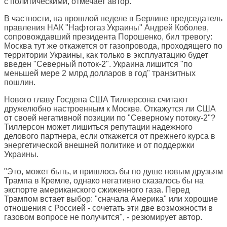
с политическими, отмечает автор.
В частности, на прошлой неделе в Берлине председатель
правления НАК "Нафтогаз Украины" Андрей Коболев,
сопровождавший президента Порошенко, бил тревогу:
Москва тут же откажется от газопровода, проходящего по
территории Украины, как только в эксплуатацию будет
введен "Северный поток-2". Украина лишится "по
меньшей мере 2 млрд долларов в год" транзитных
пошлин.
Нового главу Госдепа США Тиллерсона считают
дружелюбно настроенным к Москве. Откажутся ли США
от своей негативной позиции по "Северному потоку-2"?
Тиллерсон может лишиться репутации надежного
делового партнера, если откажется от прежнего курса в
энергетической внешней политике и от поддержки
Украины.
"Это, может быть, и пришлось бы по душе новым друзьям
Трампа в Кремле, однако негативно сказалось бы на
экспорте американского сжиженного газа. Перед
Трампом встает выбор: "сначала Америка" или хорошие
отношения с Россией - сочетать эти две возможности в
газовом вопросе не получится", - резюмирует автор.