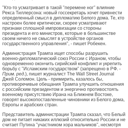
"Кто-то усматривает в такой "перемене ног" влияние
Рекса Тиллерсона: новый госсекретарь хочет привнести
определенный смысл в дипломатию Белого дома. Те, кто
настроен более критически, скорее усматривают
признаки сплошной импровизации со стороны
президента и его министров, которые в большинстве
своем ничего не смыслят в устройстве органов
государственного управления", - пишет Робекен.
Администрация Трампа ищет способы разрушить
военно-дипломатический союз России с Ираном, чтобы
одновременно окончить сирийский конфликт и укрепить
борьбу с "Исламским государством" (запрещено в РФ. -
Прим. ред.
), пишет журналист
The Wall Street Journal
Джей Соломон. Цель - примирить, казалось бы,
противоречивые обещания Трампа улучшить отношения
с российским президентом и энергично противостоять
военному присутствию Ирана на Ближнем Востоке,
говорят высокопоставленные чиновники из Белого дома,
Европы и арабских стран.
Представитель администрации Трампа сказал, что Белый
дом не питает никаких иллюзий относительно России и не
считает Путина "участником хора мальчиков", несмотря