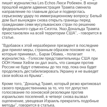
пишет журналистка
Les Echos
Люси Робекен. В конце
прошлой недели администрация Трампа сменила
направление по главным досье и подверглась
серьезному удару по иммиграционному вопросу: Белый
дом был вынужден снова открыть границы перед
гражданами семи мусульманских стран по решению
федерального судьи из Сиэтла. Указ Дональда Трампа
приостановлен на всей территории США", - говорится в
статье.
"Вдобавок к этой неразберихе президент в последние
дни принял меры, странным образом похожие на те,
которые принимал... Барак Обама, - полагает
журналистка. - Голосом представительницы США при
ООН Никки Хейли он дал знать, что санкции против
России не будут отменены до тех пор, пока она будет
продолжать дестабилизировать Украину и не выведет
свои войска из Крыма".
Кроме того, "Дональд Трамп, который резко критиковал
своего предшественника за то, что тот допустил
голосование по ооновской резолюции против
израильских поселений, в четверг снова вызвал
оцепенение, увещевая Израиль прекратить подобные
методы", говорится в статьеа.