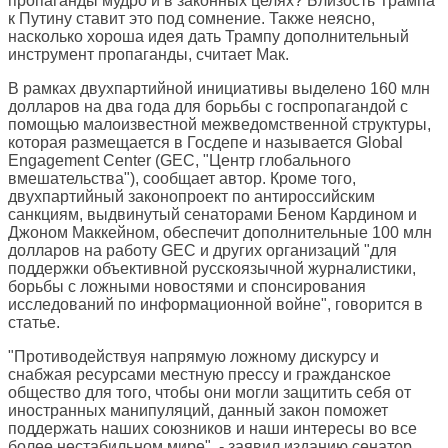
пропаганды мудро и в законных целях? Близость Трампа
к Путину ставит это под сомнение. Также неясно,
насколько хороша идея дать Трампу дополнительный
инструмент пропаганды, считает Мак.
В рамках двухпартийной инициативы выделено 160 млн
долларов на два года для борьбы с госпропагандой с
помощью малоизвестной межведомственной структуры,
которая размещается в Госдепе и называется Global
Engagement Center (GEC, "Центр глобального
вмешательства"), сообщает автор. Кроме того,
двухпартийный законопроект по антироссийским
санкциям, выдвинутый сенаторами Беном Кардином и
Джоном Маккейном, обеспечит дополнительные 100 млн
долларов на работу GEC и других организаций "для
поддержки объективной русскоязычной журналистики,
борьбы с ложными новостями и спонсирования
исследований по информационной войне", говорится в
статье.
"Противодействуя напрямую ложному дискурсу и
снабжая ресурсами местную прессу и гражданское
общество для того, чтобы они могли защитить себя от
иностранных манипуляций, данный закон поможет
поддержать наших союзников и наши интересы во все
более нестабильном мире", - заявил изданию сенатор