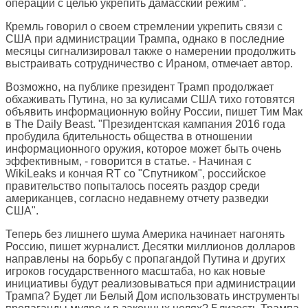
операций с целью укрепить дамасский режим".
Кремль говорил о своем стремлении укрепить связи с
США при администрации Трампа, однако в последние
месяцы сигнализировал также о намерении продолжить
выстраивать сотрудничество с Ираном, отмечает автор.
Возможно, на публике президент Трамп продолжает
обхаживать Путина, но за кулисами США тихо готовятся
объявить информационную войну России, пишет Тим Мак
в
The Daily Beast
. "Президентская кампания 2016 года
пробудила бдительность общества в отношении
информационного оружия, которое может быть очень
эффективным, - говорится в статье. - Начиная с
WikiLeaks и кончая RT со "Спутником", российское
правительство попыталось посеять раздор среди
американцев, согласно недавнему отчету разведки
США".
Теперь без лишнего шума Америка начинает нагонять
Россию, пишет журналист. Десятки миллионов долларов
направлены на борьбу с пропагандой Путина и других
игроков государственного масштаба, но как новые
инициативы будут реализовываться при администрации
Трампа? Будет ли Белый Дом использовать инструменты