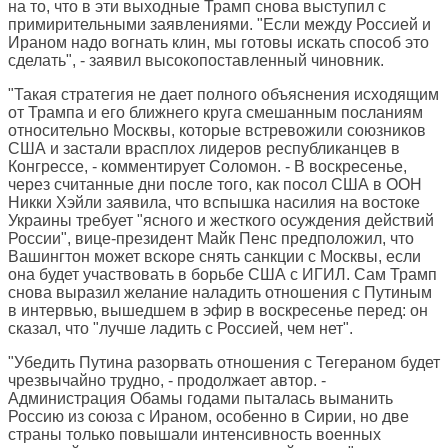
на то, что в эти выходные Трамп снова выступил с
примирительными заявлениями. "Если между Россией и
Ираном надо вогнать клин, мы готовы искать способ это
сделать", - заявил высокопоставленный чиновник.
"Такая стратегия не дает полного объяснения исходящим
от Трампа и его ближнего круга смешанным посланиям
относительно Москвы, которые встревожили союзников
США и застали врасплох лидеров республиканцев в
Конгрессе, - комментирует Соломон. - В воскресенье,
через считанные дни после того, как посол США в ООН
Никки Хэйли заявила, что вспышка насилия на востоке
Украины требует "ясного и жесткого осуждения действий
России", вице-президент Майк Пенс предположил, что
Вашингтон может вскоре снять санкции с Москвы, если
она будет участвовать в борьбе США с ИГИЛ. Сам Трамп
снова выразил желание наладить отношения с Путиным
в интервью, вышедшем в эфир в воскресенье перед: он
сказал, что "лучше ладить с Россией, чем нет".
"Убедить Путина разорвать отношения с Тегераном будет
чрезвычайно трудно, - продолжает автор. -
Администрация Обамы годами пыталась выманить
Россию из союза с Ираном, особенно в Сирии, но две
страны только повышали интенсивность военных