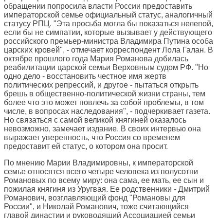
обращении попросила власти России предоставить
императорской семье официальный статус, аналогичный
статусу РПЦ. "Эта просьба могла бы показаться нелепой,
если бы не симпатии, которые вызывает у действующего
российского премьер-министра Владимира Путина особа
царских кровей", - отмечает корреспондент Лола Галан. В
октябре прошлого года Мария Романова добилась
реабилитации царской семьи Верховным судом РФ. "Но
одно дело - восстановить честное имя жертв
политических репрессий, и другое - пытаться открыть
брешь в общественно-политической жизни страны, тем
более что это может повлечь за собой проблемы, в том
числе, в вопросах наследования", - подчеркивает газета.
Но связаться с самой великой княгиней оказалось
невозможно, замечает издание. В своих интервью она
выражает уверенность, что Россия со временем
предоставит ей статус, о котором она просит.
По мнению Марии Владимировны, к императорской
семье относятся всего четыре человека из полусотни
Романовых по всему миру: она сама, ее мать, ее сын и
пожилая княгиня из Уругвая. Ее родственники - Дмитрий
Романович, возглавляющий фонд "Романовы для
России", и Николай Романович, тоже считающийся
главой династии и руководящий Ассоциацией семьи