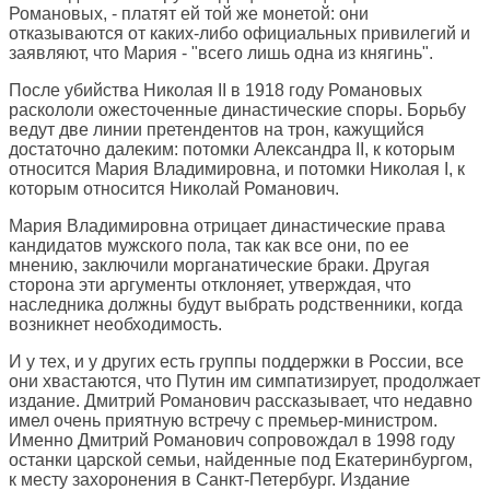
Романовых, - платят ей той же монетой: они
отказываются от каких-либо официальных привилегий и
заявляют, что Мария - "всего лишь одна из княгинь".
После убийства Николая II в 1918 году Романовых
раскололи ожесточенные династические споры. Борьбу
ведут две линии претендентов на трон, кажущийся
достаточно далеким: потомки Александра II, к которым
относится Мария Владимировна, и потомки Николая I, к
которым относится Николай Романович.
Мария Владимировна отрицает династические права
кандидатов мужского пола, так как все они, по ее
мнению, заключили морганатические браки. Другая
сторона эти аргументы отклоняет, утверждая, что
наследника должны будут выбрать родственники, когда
возникнет необходимость.
И у тех, и у других есть группы поддержки в России, все
они хвастаются, что Путин им симпатизирует, продолжает
издание. Дмитрий Романович рассказывает, что недавно
имел очень приятную встречу с премьер-министром.
Именно Дмитрий Романович сопровождал в 1998 году
останки царской семьи, найденные под Екатеринбургом,
к месту захоронения в Санкт-Петербург. Издание