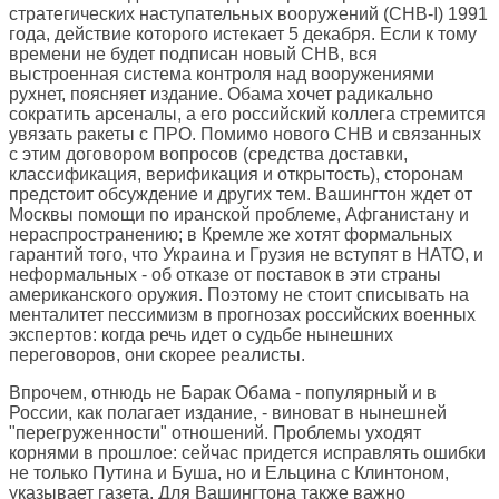
стратегических наступательных вооружений (СНВ-I) 1991
года, действие которого истекает 5 декабря. Если к тому
времени не будет подписан новый СНВ, вся
выстроенная система контроля над вооружениями
рухнет, поясняет издание. Обама хочет радикально
сократить арсеналы, а его российский коллега стремится
увязать ракеты с ПРО. Помимо нового СНВ и связанных
с этим договором вопросов (средства доставки,
классификация, верификация и открытость), сторонам
предстоит обсуждение и других тем. Вашингтон ждет от
Москвы помощи по иранской проблеме, Афганистану и
нераспространению; в Кремле же хотят формальных
гарантий того, что Украина и Грузия не вступят в НАТО, и
неформальных - об отказе от поставок в эти страны
американского оружия. Поэтому не стоит списывать на
менталитет пессимизм в прогнозах российских военных
экспертов: когда речь идет о судьбе нынешних
переговоров, они скорее реалисты.
Впрочем, отнюдь не Барак Обама - популярный и в
России, как полагает издание, - виноват в нынешней
"перегруженности" отношений. Проблемы уходят
корнями в прошлое: сейчас придется исправлять ошибки
не только Путина и Буша, но и Ельцина с Клинтоном,
указывает газета. Для Вашингтона также важно