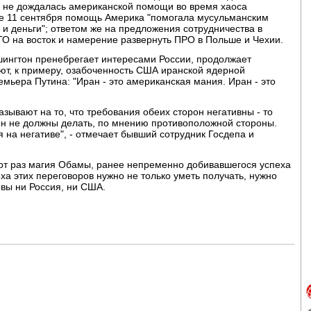
я не дождалась американской помощи во время хаоса
ле 11 сентября помощь Америка "помогала мусульманским
 и деньги"; ответом же на предложения сотрудничества в
О на восток и намерение развернуть ПРО в Польше и Чехии.
шингтон пренебрегает интересами России, продолжает
уют, к примеру, озабоченность США иранской ядерной
емьера Путина: "Иран - это американская мания. Иран - это
зывают на то, что требования обеих сторон негативны - то
гтон не должны делать, по мнению противоположной стороны.
 на негативе", - отмечает бывший сотрудник Госдепа и
 этот раз магия Обамы, ранее непременно добивавшегося успеха
еха этих переговоров нужно не только уметь получать, нужно
овы ни Россия, ни США.