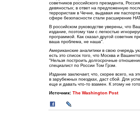
советников российского президента, Росси
девяностых; в ответ на предложенную пос
террористам в Чечне, выдавая им паспорта
сфере безопасности стали расширение НАТ
В российском руководстве уверены, что Ва
издание, поэтому там с легкостью игнорир
программой. Как сказал другой советник пр
ваша проблема, не наша".
Американские аналитики в свою очередь ука
есть это список того, что Москва и Вашин
"Нельзя построить долгосрочные отношения
специалист по России Том Грэм.
Издание заключает, что, скорее всего, на
в зарубежных поездках, даст сбой. Для усп
еще и давать что-то взамен. К этому не гот
Источник:
The Washington Post