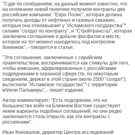
"Судя по сообщениям, на данный момент известно, что
на основании новой политики получили контракты две
российские компании: "Евро Полис", которая должна
получать доходы от нефтяных и газовых скважин,
которые она отвоевывает у "Исламского государства"*
силами "солдат по контракту", и "Стройтрансгаз", которая
заключила соглашение о добыче фосфатов в месте,
которое на тот момент находилось под контролем
боевиков", - говорится в статье.
"Эти соглашения, заключенные с сирийским
правительством, воспринимаются как стимулы для того,
чтобы компании, аффилированные с российскими
подрядчиками в охранной сфере (те, по некоторым
сведениям, держат в этой стране около 2500 "солдат"),
вытеснили "Исламское государство"* с территории
вблизи Пальмиры", - пишет издание.
Автор комментирует: "Есть подозрения, что на
большинстве войн на Ближнем Востоке существуют
некие варианты подобных соглашений, но они редко
заключаются столь открыто, как эти контракты с
россиянами".
Иван Коновалов, директор Центра исследований