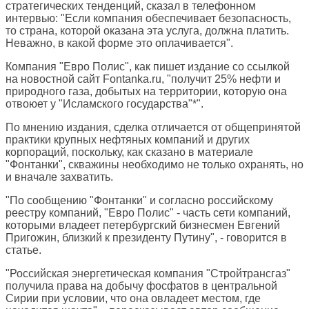
стратегических тенденций, сказал в телефонном
интервью: "Если компания обеспечивает безопасность,
то страна, которой оказана эта услуга, должна платить.
Неважно, в какой форме это оплачивается".
Компания "Евро Полис", как пишет издание со ссылкой
на новостной сайт Fontanka.ru, "получит 25% нефти и
природного газа, добытых на территории, которую она
отвоюет у "Исламского государства"*".
По мнению издания, сделка отличается от общепринятой
практики крупных нефтяных компаний и других
корпораций, поскольку, как сказано в материале
"Фонтанки", скважины необходимо не только охранять, но
и вначале захватить.
"По сообщению "Фонтанки" и согласно российскому
реестру компаний, "Евро Полис" - часть сети компаний,
которыми владеет петербургский бизнесмен Евгений
Пригожин, близкий к президенту Путину", - говорится в
статье.
"Российская энергетическая компания "Стройтрансгаз"
получила права на добычу фосфатов в центральной
Сирии при условии, что она овладеет местом, где