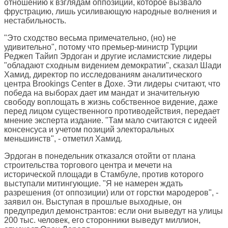
отношению к взглядам оппозиции, которое вызвало
фрустрацию, лишь усиливающую народные волнения и
нестабильность.
"Это сходство весьма примечательно, (но) не
удивительно", потому что премьер-министр Турции
Реджеп Тайип Эрдоган и другие исламистские лидеры
"обладают сходным видением демократии", сказал Шади
Хамид, директор по исследованиям аналитического
центра Brookings Center в Дохе. Эти лидеры считают, что
победа на выборах дает им мандат и значительную
свободу воплощать в жизнь собственное видение, даже
перед лицом существенного противодействия, передает
мнение эксперта издание. "Там мало считаются с идеей
консенсуса и учетом позиций электоральных
меньшинств", - отметил Хамид.
Эрдоган в понедельник отказался отойти от плана
строительства торгового центра и мечети на
исторической площади в Стамбуле, против которого
выступали митингующие. "Я не намерен ждать
разрешения (от оппозиции) или от горстки мародеров", -
заявил он. Выступая в прошлые выходные, он
предупредил демонстрантов: если они выведут на улицы
200 тыс. человек, его сторонники выведут миллион,