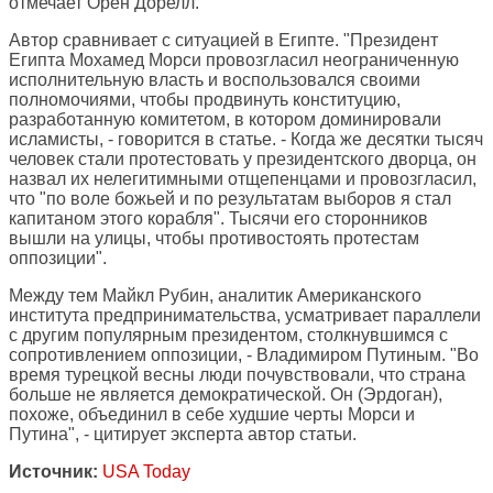
отмечает Орен Дорелл.
Автор сравнивает с ситуацией в Египте. "Президент
Египта Мохамед Морси провозгласил неограниченную
исполнительную власть и воспользовался своими
полномочиями, чтобы продвинуть конституцию,
разработанную комитетом, в котором доминировали
исламисты, - говорится в статье. - Когда же десятки тысяч
человек стали протестовать у президентского дворца, он
назвал их нелегитимными отщепенцами и провозгласил,
что "по воле божьей и по результатам выборов я стал
капитаном этого корабля". Тысячи его сторонников
вышли на улицы, чтобы противостоять протестам
оппозиции".
Между тем Майкл Рубин, аналитик Американского
института предпринимательства, усматривает параллели
с другим популярным президентом, столкнувшимся с
сопротивлением оппозиции, - Владимиром Путиным. "Во
время турецкой весны люди почувствовали, что страна
больше не является демократической. Он (Эрдоган),
похоже, объединил в себе худшие черты Морси и
Путина", - цитирует эксперта автор статьи.
Источник:
USA Today