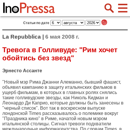
Статьи по дате
La Repubblica |
6 мая 2008 г.
Тревога в Голливуде: "Рим хочет
обойтись без звезд"
Эрнесто Ассанте
"Новый мэр Рима Джанни Алеманно, бывший фашист,
объявил кампанию в защиту итальянских фильмов в
ущерб фильмам, в которых в главных ролях снялись
такие голливудские звезды, как Николь Кидман и
Леонардо Ди Каприо, которые должны быть занесены в
"черный список". Вот так в воскресном выпуске
лондонской Times рассказывалось о полемике вокруг
"Праздника кино" в Риме, начатой новым мэром
итальянской столицы. Сигнал тревоги подхватили
международные информагентства. По словам Times, в