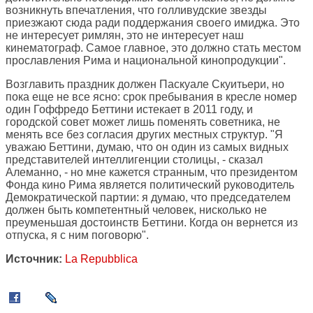
возникнуть впечатления, что голливудские звезды
приезжают сюда ради поддержания своего имиджа. Это
не интересует римлян, это не интересует наш
кинематограф. Самое главное, это должно стать местом
прославления Рима и национальной кинопродукции".
Возглавить праздник должен Паскуале Скуитьери, но
пока еще не все ясно: срок пребывания в кресле номер
один Гоффредо Беттини истекает в 2011 году, и
городской совет может лишь поменять советника, не
менять все без согласия других местных структур. "Я
уважаю Беттини, думаю, что он один из самых видных
представителей интеллигенции столицы, - сказал
Алеманно, - но мне кажется странным, что президентом
Фонда кино Рима является политический руководитель
Демократической партии: я думаю, что председателем
должен быть компетентный человек, нисколько не
преуменьшая достоинств Беттини. Когда он вернется из
отпуска, я с ним поговорю".
Источник:
La Repubblica