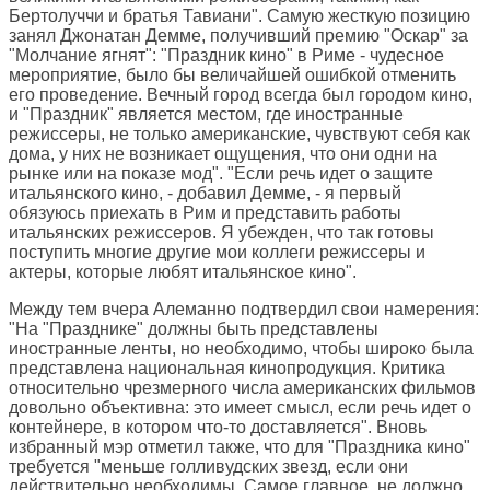
Бертолуччи и братья Тавиани". Самую жесткую позицию
занял Джонатан Демме, получивший премию "Оскар" за
"Молчание ягнят": "Праздник кино" в Риме - чудесное
мероприятие, было бы величайшей ошибкой отменить
его проведение. Вечный город всегда был городом кино,
и "Праздник" является местом, где иностранные
режиссеры, не только американские, чувствуют себя как
дома, у них не возникает ощущения, что они одни на
рынке или на показе мод". "Если речь идет о защите
итальянского кино, - добавил Демме, - я первый
обязуюсь приехать в Рим и представить работы
итальянских режиссеров. Я убежден, что так готовы
поступить многие другие мои коллеги режиссеры и
актеры, которые любят итальянское кино".
Между тем вчера Алеманно подтвердил свои намерения:
"На "Празднике" должны быть представлены
иностранные ленты, но необходимо, чтобы широко была
представлена национальная кинопродукция. Критика
относительно чрезмерного числа американских фильмов
довольно объективна: это имеет смысл, если речь идет о
контейнере, в котором что-то доставляется". Вновь
избранный мэр отметил также, что для "Праздника кино"
требуется "меньше голливудских звезд, если они
действительно необходимы. Самое главное, не должно