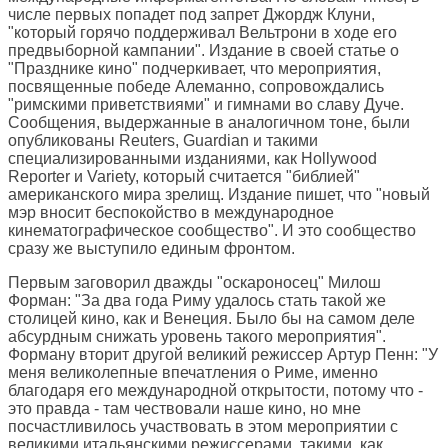
числе первых попадет под запрет Джордж Клуни,
"который горячо поддерживал Вельтрони в ходе его
предвыборной кампании". Издание в своей статье о
"Празднике кино" подчеркивает, что мероприятия,
посвященные победе Алеманно, сопровождались
"римскими приветствиями" и гимнами во славу Дуче.
Сообщения, выдержанные в аналогичном тоне, были
опубликованы Reuters, Guardian и такими
специализированными изданиями, как Hollywood
Reporter и Variety, который считается "библией"
американского мира зрелищ. Издание пишет, что "новый
мэр вносит беспокойство в международное
кинематографическое сообщество". И это сообщество
сразу же выступило единым фронтом.
Первым заговорил дважды "оскароносец" Милош
Форман: "За два года Риму удалось стать такой же
столицей кино, как и Венеция. Было бы на самом деле
абсурдным снижать уровень такого мероприятия".
Форману вторит другой великий режиссер Артур Пенн: "У
меня великолепные впечатления о Риме, именно
благодаря его международной открытости, потому что -
это правда - там чествовали наше кино, но мне
посчастливилось участвовать в этом мероприятии с
великими итальянскими режиссерами, такими, как