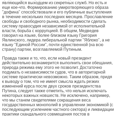
являющийся выходцем из секретных служб. Но есть и
еще кое-что. Формированию умиротворяющего образа
"дофина" способствовали и его публичные выступления
в течение нескольких последних месяцев. Прославление
свободы и свободного рынка, необходимости сделать
систему правосудия независимой от исполнительной
власти, борьба с коррупцией. В общем, Медведев
говорил на языке, более близком языку Григория
Явлинского, лидера либеральной партии "Яблоко", а не
языку "Единой России", почти единственной (на всю
страну) партии, возглавляемой Путиным.
Правда также и то, что, если новый президент
действительно вознамерится выполнить свои обещания,
природа режима ему этого не позволит. Достаточно
подумать о независимости судов, что в авторитарной
системе практически невозможно. Таким образом, придя
к выводу о том, что не имеет смысла ждать резких
изменений курса после двух сроков президентства
Путина, следует также отметить, что нельзя исключать
некоторых важных новшеств. Не исключено, например,
что мы станем свидетелями сокращения веса
государственных монополий в управлении экономикой (с
последующим усилением частного сектора) и ликвидации
практики скандального совмещения постов в