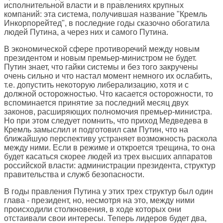
исполнительной власти и в правлениях крупных
компаний: эта система, получившая название "Кремль
Инкорпорейтед", в последние годы сказочно обогатила
людей Путина, а через них и самого Путина.
В экономической сфере противоречий между новым
президентом и новым премьер-министром не будет.
Путин знает, что гайки системы и без того закручены
очень сильно и что настал момент немного их ослабить,
т.е. допустить некоторую либерализацию, хотя и с
должной осторожностью. Что касается осторожности, то
вспоминается принятие за последний месяц двух
законов, расширяющих полномочия премьер-министра.
Но при этом следует помнить, что приход Медведева в
Кремль замыслил и подготовил сам Путин, что на
ближайшую перспективу устраняет возможность раскола
между ними. Если в режиме и откроется трещина, то она
будет касаться скорее людей из трех высших аппаратов
российской власти: администрации президента, структур
правительства и служб безопасности.
В годы правления Путина у этих трех структур был один
глава - президент, но, несмотря на это, между ними
происходили столкновения, в ходе которых они
отстаивали свои интересы. Теперь лидеров будет два,