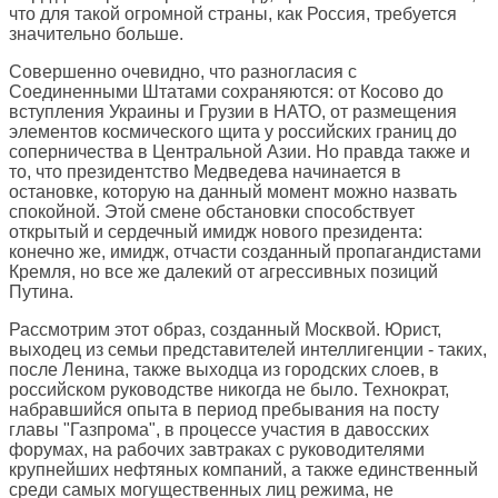
что для такой огромной страны, как Россия, требуется
значительно больше.
Совершенно очевидно, что разногласия с
Соединенными Штатами сохраняются: от Косово до
вступления Украины и Грузии в НАТО, от размещения
элементов космического щита у российских границ до
соперничества в Центральной Азии. Но правда также и
то, что президентство Медведева начинается в
остановке, которую на данный момент можно назвать
спокойной. Этой смене обстановки способствует
открытый и сердечный имидж нового президента:
конечно же, имидж, отчасти созданный пропагандистами
Кремля, но все же далекий от агрессивных позиций
Путина.
Рассмотрим этот образ, созданный Москвой. Юрист,
выходец из семьи представителей интеллигенции - таких,
после Ленина, также выходца из городских слоев, в
российском руководстве никогда не было. Технократ,
набравшийся опыта в период пребывания на посту
главы "Газпрома", в процессе участия в давосских
форумах, на рабочих завтраках с руководителями
крупнейших нефтяных компаний, а также единственный
среди самых могущественных лиц режима, не