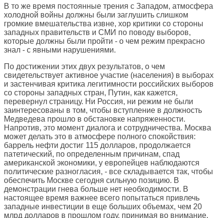
В то же время постоянные трения с Западом, атмосфера
холодной войны должны были заглушить слишком
громкие вмешательства извне, хор критики со стороны
западных правительств и СМИ по поводу выборов,
которые должны были пройти - о чем режим прекрасно
знал - с явными нарушениями.
По достижении этих двух результатов, о чем
свидетельствует активное участие (населения) в выборах
и застенчивая критика легитимности российских выборов
со стороны западных стран, Путин, как кажется,
перевернул страницу. Ни Россия, ни режим не были
заинтересованы в том, чтобы вступление в должность
Медведева прошло в обстановке напряженности.
Напротив, это момент диалога и сотрудничества. Москва
может делать это в атмосфере полного спокойствия:
баррель нефти достиг 115 долларов, продолжается
патетический, по определенным причинам, спад
американской экономики, у европейцев наблюдаются
политические разногласия, - все складывается так, чтобы
обеспечить Москве сегодня сильную позицию. В
демонстрации гнева больше нет необходимости. В
настоящее время важнее всего попытаться привлечь
западные инвестиции в еще больших объемах, чем 20
млрд долларов в прошлом году, принимая во внимание,