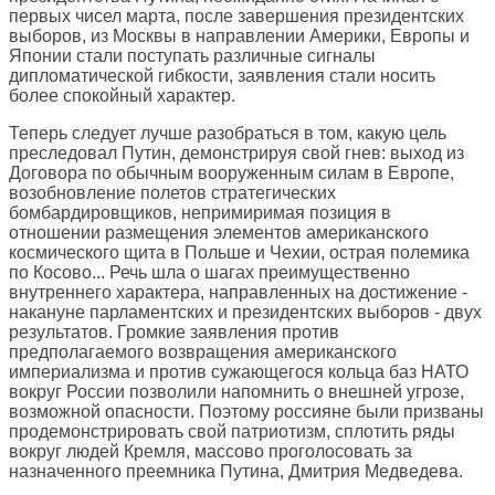
первых чисел марта, после завершения президентских
выборов, из Москвы в направлении Америки, Европы и
Японии стали поступать различные сигналы
дипломатической гибкости, заявления стали носить
более спокойный характер.
Теперь следует лучше разобраться в том, какую цель
преследовал Путин, демонстрируя свой гнев: выход из
Договора по обычным вооруженным силам в Европе,
возобновление полетов стратегических
бомбардировщиков, непримиримая позиция в
отношении размещения элементов американского
космического щита в Польше и Чехии, острая полемика
по Косово... Речь шла о шагах преимущественно
внутреннего характера, направленных на достижение -
накануне парламентских и президентских выборов - двух
результатов. Громкие заявления против
предполагаемого возвращения американского
империализма и против сужающегося кольца баз НАТО
вокруг России позволили напомнить о внешней угрозе,
возможной опасности. Поэтому россияне были призваны
продемонстрировать свой патриотизм, сплотить ряды
вокруг людей Кремля, массово проголосовать за
назначенного преемника Путина, Дмитрия Медведева.