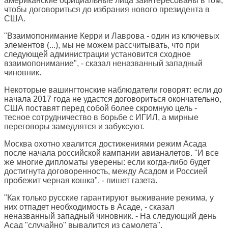
американские официальные лица заинтересованы в том,
чтобы договориться до избрания нового президента в
США.
"Взаимопонимание Керри и Лаврова - один из ключевых
элементов (...), мы не можем рассчитывать, что при
следующей администрации установится сходное
взаимопонимание", - сказал неназванный западный
чиновник.
Некоторые вашингтонские наблюдатели говорят: если до
начала 2017 года не удастся договориться окончательно,
США поставят перед собой более скромную цель -
тесное сотрудничество в борьбе с ИГИЛ, а мирные
переговоры замедлятся и забуксуют.
Москва охотно хвалится достижениями режим Асада
после начала российской кампании авианалетов. "И все
же многие дипломаты уверены: если когда-либо будет
достигнута договоренность, между Асадом и Россией
пробежит черная кошка", - пишет газета.
"Как только русские гарантируют выживание режима, у
них отпадет необходимость в Асаде, - сказал
неназванный западный чиновник. - На следующий день
Асад "случайно" вывалится из самолета".