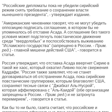
"Российские дипломаты пока не убедили сирийский
режим снять требование о сохранении власти
нынешнего президента", - утверждает издание.
"Американские чиновники говорят, что не могут убедить
оппозицию подписать соглашение, в котором бы не
упоминалось об отставке Асада. А соглашение без такого
условия может подстегнуть повстанческое движение
среди "твердолобых" и поспособствовать выживанию
"Исламского государства" (запрещено в России. -
Прим.
ред.
) - главной мишени действий США", - говорится в
статье.
Россия утверждает, что отставка Асада ввергнет Сирию в
такой же хаос, который охватил Ливию после свержения
Каддафи. "Россия также заявляет, что не станет
договариваться об отстранении Асада, пока сирийские
повстанческие группировки, которым благоволят США,
сохраняют тесные связи с "Джабхат Аль-Нусрой",
которая аффилирована с "Аль-Каидой" (обе организации
запрещены в России. -
Прим. ред.
) и не затронута
перемирием", - говорится в статье.
Как бы то ни было, газета считает, что российские и