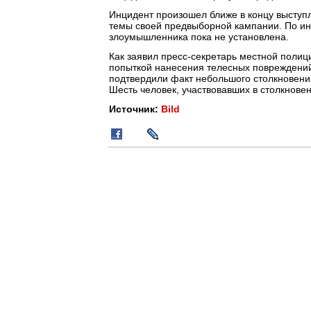
Инцидент произошел ближе в концу выступл
темы своей предвыборной кампании. По ин
злоумышленника пока не установлена.
Как заявил пресс-секретарь местной полици
попыткой нанесения телесных повреждений
подтвердили факт небольшого столкновени
Шесть человек, участвовавших в столкнове
Источник:
Bild