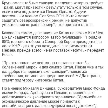
Крупномасштабные санкции, введения которых требует
Трамп, могут привести к результату только в том случае,
если к ним подключится Пекин. Однако, будучи
постоянным членом Совбеза ООН, Китай может
защитить северокорейский режим, не допустив
ужесточения штрафных мер", - говорится в статье.
Каково на самом деле влияние Китая на режим Ким Чен
Ына? - задается вопросом автор публикации. "Порядка
88% торгового оборота Северной Кореи приходится на
долю КНР - диктатура находится в зависимости от
Пекина, прежде всего, из-за поставок нефти", - передает
Focus.
"Приостановление нефтяных поставок стало бы
болезненной мерой и для самого Китая. Пекин уже и так
дал добро на первый пакет санкций", новые же
требования, по мнению представителей МИДа страны,
ставят под угрозу интересы Китая.
По мнению Михаэля Винцера, руководителя бюро Фонда
имени Конрада Аденауэра в Пекине, влияние всех
действующих лиц конфликта ограничено. "Дальнейшее
экономическое давление может привести к
дестабилизации с далеко идущими последствиями", -