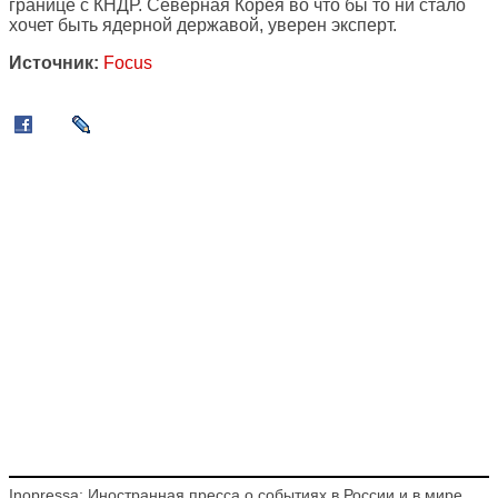
границе с КНДР. Северная Корея во что бы то ни стало
хочет быть ядерной державой, уверен эксперт.
Источник:
Focus
Inopressa: Иностранная пресса о событиях в России и в мире