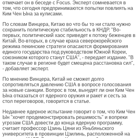
отмечает он в беседе с Focus. Эксперт сомневается в
том, что сегодня предпринимаются попытки повлиять на
Ким Чен Ына за кулисами.
По словам Винцера, Китаю во что бы то ни стало нужно
сохранить политическую стабильность в КНДР. "Во-
первых, политический хаос приведет к потоку беженцев в
Китай. Во-вторых, в случае краха северокорейского
режима пекинские стратеги опасаются формирования
единого государства под руководством Южной Кореи,
союзником которого станут США", - передает издание. "В
таком случае в регионе будет смещена расстановка сил",
- добавляет эксперт.
По мнению Винцера, Китай не сможет долго
сопротивляться давлению США в вопросе голосования
за новые санкции. Вопрос в том, вынудят ли они Ким Чен
Ына отказаться от ядерного оружия и ракет и сесть за
стол переговоров, говорится в статье.
Недавнее ядерное испытание говорит о том, что Ким Чен
Ын "хочет продемонстрировать решимость" и вопреки
угрозам США довести до конца ядерную программу,
считает профессор Цзинь Цяни из Яньбяньского
университета в провинции Цзилинь, расположенной на