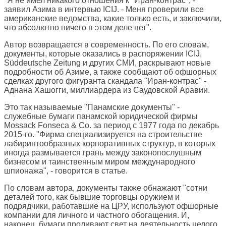
"Я не имел никакого отношения к "Иран-контрас", -
заявил Азима в интервью ICIJ. - Меня проверили все
американские ведомства, какие только есть, и заключили,
что абсолютно ничего в этом деле нет".
Автор возвращается в современность. По его словам,
документы, которые оказались в распоряжении ICIJ,
Süddeutsche Zeitung и других СМИ, раскрывают новые
подробности об Азиме, а также сообщают об офшорных
сделках другого фигуранта скандала "Иран-контрас" -
Аднана Хашогги, миллиардера из Саудовской Аравии.
Это так называемые "Панамские документы" -
служебные бумаги панамской юридической фирмы
Mossack Fonseca & Co. за период с 1977 года по декабрь
2015-го. "Фирма специализируется на строительстве
лабиринтообразных корпоративных структур, в которых
иногда размывается грань между законопослушным
бизнесом и таинственным миром международного
шпионажа", - говорится в статье.
По словам автора, документы также обнажают "сотни
деталей того, как бывшие торговцы оружием и
подрядчики, работавшие на ЦРУ, используют офшорные
компании для личного и частного обогащения. И,
наконец, бумаги проливают свет на деятельность целого