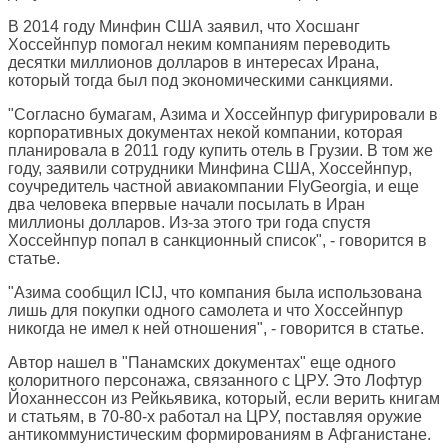
В 2014 году Минфин США заявил, что Хосшанг
Хоссейнпур помогал неким компаниям переводить
десятки миллионов долларов в интересах Ирана,
который тогда был под экономическими санкциями.
"Согласно бумагам, Азима и Хоссейнпур фигурировали в
корпоративных документах некой компании, которая
планировала в 2011 году купить отель в Грузии. В том же
году, заявили сотрудники Минфина США, Хоссейнпур,
соучредитель частной авиакомпании FlyGeorgia, и еще
два человека впервые начали посылать в Иран
миллионы долларов. Из-за этого три года спустя
Хоссейнпур попал в санкционный список", - говорится в
статье.
"Азима сообщил ICIJ, что компания была использована
лишь для покупки одного самолета и что Хоссейнпур
никогда не имел к ней отношения", - говорится в статье.
Автор нашел в "Панамских документах" еще одного
колоритного персонажа, связанного с ЦРУ. Это Лофтур
Йоханнессон из Рейкьявика, который, если верить книгам
и статьям, в 70-80-х работал на ЦРУ, поставляя оружие
антикоммунистическим формированиям в Афганистане.