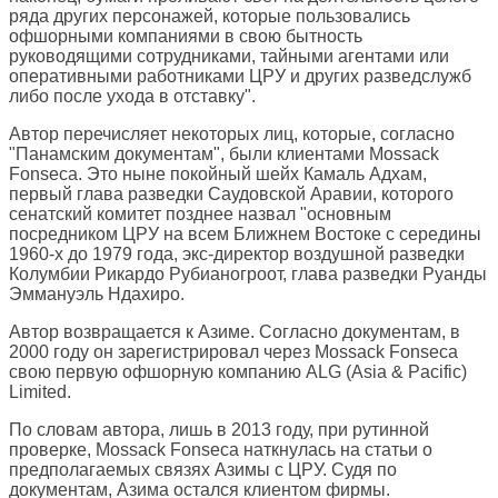
ряда других персонажей, которые пользовались
офшорными компаниями в свою бытность
руководящими сотрудниками, тайными агентами или
оперативными работниками ЦРУ и других разведслужб
либо после ухода в отставку".
Автор перечисляет некоторых лиц, которые, согласно
"Панамским документам", были клиентами Mossack
Fonseca. Это ныне покойный шейх Камаль Адхам,
первый глава разведки Саудовской Аравии, которого
сенатский комитет позднее назвал "основным
посредником ЦРУ на всем Ближнем Востоке с середины
1960-х до 1979 года, экс-директор воздушной разведки
Колумбии Рикардо Рубианогроот, глава разведки Руанды
Эммануэль Ндахиро.
Автор возвращается к Азиме. Согласно документам, в
2000 году он зарегистрировал через Mossack Fonseca
свою первую офшорную компанию ALG (Asia & Pacific)
Limited.
По словам автора, лишь в 2013 году, при рутинной
проверке, Mossack Fonseca наткнулась на статьи о
предполагаемых связях Азимы с ЦРУ. Судя по
документам, Азима остался клиентом фирмы.