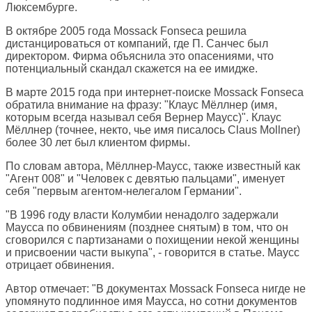
Люксембурге.
В октябре 2005 года Mossack Fonseca решила
дистанцироваться от компаний, где П. Санчес был
директором. Фирма объяснила это опасениями, что
потенциальный скандал скажется на ее имидже.
В марте 2015 года при интернет-поиске Mossack Fonseca
обратила внимание на фразу: "Клаус Мёллнер (имя,
которым всегда называл себя Вернер Маусс)". Клаус
Мёллнер (точнее, некто, чье имя писалось Claus Mollner)
более 30 лет был клиентом фирмы.
По словам автора, Мёллнер-Маусс, также известный как
"Агент 008" и "Человек с девятью пальцами", именует
себя "первым агентом-нелегалом Германии".
"В 1996 году власти Колумбии ненадолго задержали
Маусса по обвинениям (позднее снятым) в том, что он
сговорился с партизанами о похищении некой женщины
и присвоении части выкупа", - говорится в статье. Маусс
отрицает обвинения.
Автор отмечает: "В документах Mossack Fonseca нигде не
упомянуто подлинное имя Маусса, но сотни документов