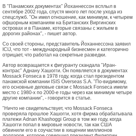
В "Панамских документах" Йоханнессон всплыл в
сентябре 2002 года, спустя много лет после ухода из
спецслужб. "Он имел отношение, как минимум, к четырем
офшорным компаниям на Британских Виргинских
островах и в Панаме, которые связаны с жильем в
дорогих районах", - пишет автор.
Со своей стороны, представитель Йоханнессона заявил
ICIJ, что тот - международный бизнесмен и категорично
отрицает, что работал на секретные разведки.
Автор возвращается к фигуранту скандала "Иран-
контрас" Аднану Хашогги. Он появляется в документах
Mossack Fonseca в 1978 году, когда стал президентом
панамской компании ISIS Overseas S.A. "По-видимому,
его основные деловые связи с Mossack Fonseca имели
место с 1980-х по 2000-е годы через как минимум четыре
другие компании", - говорится в статье.
"Ничто не свидетельствует, что Mossack Fonseca
проверяла прошлое Хашогги, хотя фирма обрабатывала
платежи Adnan Khashoggi Group в том же году, когда
Хашогги попал в мировые новости, так как США
обвинили его в соучастии в хищении миллионов
долларов, которое совершил президент Филиппин