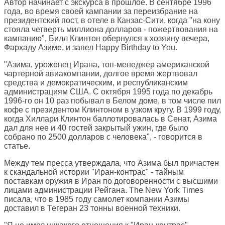
Автор начинает с экскурса в прошлое. В сентябре 1996
года, во время своей кампании за переизбрание на
президентский пост, в отеле в Канзас-Сити, когда "на кону
стояла четверть миллиона долларов - пожертвования на
кампанию", Билл Клинтон обернулся к хозяину вечера,
Фархаду Азиме, и запел Happy Birthday to You.
"Азима, уроженец Ирана, топ-менеджер американской
чартерной авиакомпании, долгое время жертвовал
средства и демократическим, и республиканским
администрациям США. С октября 1995 года по декабрь
1996-го он 10 раз побывал в Белом доме, в том числе пил
кофе с президентом Клинтоном в узком кругу. В 1999 году,
когда Хиллари Клинтон баллотировалась в Сенат, Азима
дал для нее и 40 гостей закрытый ужин, где было
собрано по 2500 долларов с человека", - говорится в
статье.
Между тем пресса утверждала, что Азима был причастен
к скандальной истории "Иран-контрас" - тайным
поставкам оружия в Иран по договоренности с высшими
лицами администрации Рейгана. The New York Times
писала, что в 1985 году самолет компании Азимы
доставил в Тегеран 23 тонны военной техники.