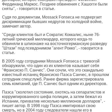
Фердинанд Маркос. Позднее обвинения с Хашогги были
сняты", - говорится в статье.
Судя по документам, Mossack Fonseca не подвергает
дискриминации бывших недругов по холодной войне,
замечает автор.
"Среди клиентов был и Сократис Коккалис, ныне 76-
летний греческий миллиардер, которого когда-то
обвиняли в шпионаже на восточногерманскую разведку
"Штази" под псевдонимом "агент Рокко", - говорится в
статье.
В 2005 году сотрудники Mossack Fonseca с тревогой
обнаружили, что один из их клиентов называет себя
"Франсиско П. Санчес". Они сочли, что это скандально
известный испанец Франсиско Паэса Санчес, в прошлом
сотрудник спецслужб. Ранее фирма зарегистрировала
семь компаний, где П. Санчес был одним из директоров.
Паэса "сколотил состояние, охотясь на сепаратистов и
коррумпированного шефа полиции, а затем бежал из
Испании, прихватив несколько миллионов долларов", -
пишет автор. В 1998 году Паэса имитировал свою
смерть, но в 2004 году следователи нашли его в