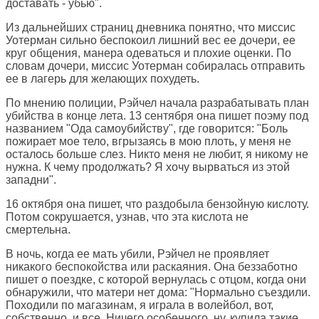
доставать - убью".
Из дальнейших страниц дневника понятно, что миссис
Уотерман сильно беспокоил лишний вес ее дочери, ее
круг общения, манера одеваться и плохие оценки. По
словам дочери, миссис Уотерман собиралась отправить
ее в лагерь для желающих похудеть.
По мнению полиции, Рэйчел начала разрабатывать план
убийства в конце лета. 13 сентября она пишет поэму под
названием "Ода самоубийству", где говорится: "Боль
пожирает мое тело, вгрызаясь в мою плоть, у меня не
осталось больше слез. Никто меня не любит, я никому не
нужна. К чему продолжать? Я хочу вырваться из этой
западни".
16 октября она пишет, что раздобыла бензойную кислоту.
Потом сокрушается, узнав, что эта кислота не
смертельна.
В ночь, когда ее мать убили, Рэйчел не проявляет
никакого беспокойства или раскаяния. Она беззаботно
пишет о поездке, с которой вернулась с отцом, когда они
обнаружили, что матери нет дома: "Нормально съездили.
Походили по магазинам, я играла в волейбол, вот,
собственно, и все. Ничего особенного, ну, купила такие