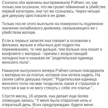
Сначала оба мужчины выгораживали Рэйчел, но, как
только они осознали, что им грозит обвинение в убийстве
первой категории, они тут же сознались. Через четыре
дня девушку арестовали в ее доме.
Только после этого выплыло на поверхность подлинное
значение онлайнового дневника, связывающего ее с
убийством матери.
Если в первых записях она говорит в основном о
фильмах, музыке и обычных для подростка
переживаниях, то чем дальше, тем больше она пишет о
конфликте с матерью - причем с возрастающей
холодностью и называя ее "родительская единица
женского пола".
Накануне выпускного вечера Рэйчел сильно повздорила
с матерью из-за платья, которое она хотела надеть. На
своем сайте девушка пишет: "Родительская единица
женского пола часами талдычила, какая я страшная и
толстая и как я не могу стянуть с себя это платье ".
Спустя месяц, 16 апреля, она делает еще более
зловещую запись: "У меня была отвратная ночь и
отвратный день. Всех предупреждаю: будете меня