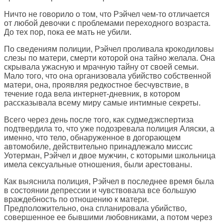
Ничто не говорило о том, что Рэйчел чем-то отличается
от любой девочки с проблемами переходного возраста.
До тех пор, пока ее мать не убили.
По сведениям полиции, Рэйчел проливала крокодиловы
слезы по матери, смерти которой она тайно желала. Она
скрывала ужасную и мрачную тайну от своей семьи.
Мало того, что она организовала убийство собственной
матери, она, проявляя редкостное бесчувствие, в
течение года вела интернет-дневник, в котором
рассказывала всему миру самые интимные секреты.
Всего через день после того, как судмедэкспертиза
подтвердила то, что уже подозревала полиция Аляски, а
именно, что тело, обнаруженное в догорающем
автомобиле, действительно принадлежало миссис
Уотерман, Рэйчел и двое мужчин, с которыми школьница
имела сексуальные отношения, были арестованы.
Как выяснила полиция, Рэйчел в последнее время была
в состоянии депрессии и чувствовала все большую
враждебность по отношению к матери.
Предположительно, она спланировала убийство,
совершенное ее бывшими любовниками, а потом через