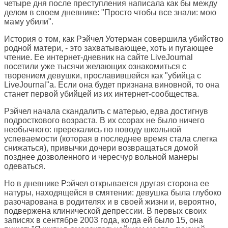
четыре дня после преступления написала как бы между
делом в своем дневнике: "Просто чтобы все знали: мою
маму убили".
История о том, как Рэйчел Уотерман совершила убийство
родной матери, - это захватывающее, хоть и пугающее
чтение. Ее интернет-дневник на сайте LiveJournal
посетили уже тысячи желающих ознакомиться с
творением девушки, прославившейся как "убийца с
LiveJournal"а. Если она будет признана виновной, то она
станет первой убийцей из их интернет-сообщества.
Рэйчел начала скандалить с матерью, едва достигнув
подросткового возраста. В их ссорах не было ничего
необычного: пререкались по поводу школьной
успеваемости (которая в последнее время стала слегка
снижаться), привычки дочери возвращаться домой
позднее дозволенного и чересчур вольной манеры
одеваться.
Но в дневнике Рэйчел открывается другая сторона ее
натуры, находящейся в смятении: девушка была глубоко
разочарована в родителях и в своей жизни и, вероятно,
подвержена клинической депрессии. В первых своих
записях в сентябре 2003 года, когда ей было 15, она