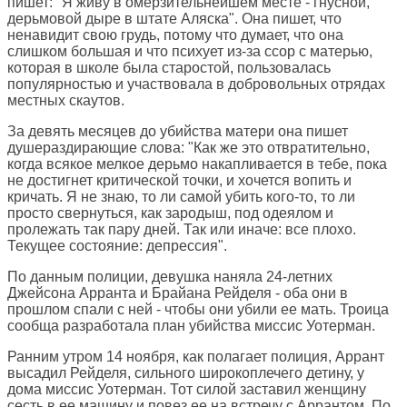
пишет: "Я живу в омерзительнейшем месте - гнусной,
дерьмовой дыре в штате Аляска". Она пишет, что
ненавидит свою грудь, потому что думает, что она
слишком большая и что психует из-за ссор с матерью,
которая в школе была старостой, пользовалась
популярностью и участвовала в добровольных отрядах
местных скаутов.
За девять месяцев до убийства матери она пишет
душераздирающие слова: "Как же это отвратительно,
когда всякое мелкое дерьмо накапливается в тебе, пока
не достигнет критической точки, и хочется вопить и
кричать. Я не знаю, то ли самой убить кого-то, то ли
просто свернуться, как зародыш, под одеялом и
пролежать так пару дней. Так или иначе: все плохо.
Текущее состояние: депрессия".
По данным полиции, девушка наняла 24-летних
Джейсона Арранта и Брайана Рейделя - оба они в
прошлом спали с ней - чтобы они убили ее мать. Троица
сообща разработала план убийства миссис Уотерман.
Ранним утром 14 ноября, как полагает полиция, Аррант
высадил Рейделя, сильного широкоплечего детину, у
дома миссис Уотерман. Тот силой заставил женщину
сесть в ее машину и повез ее на встречу с Аррантом. По