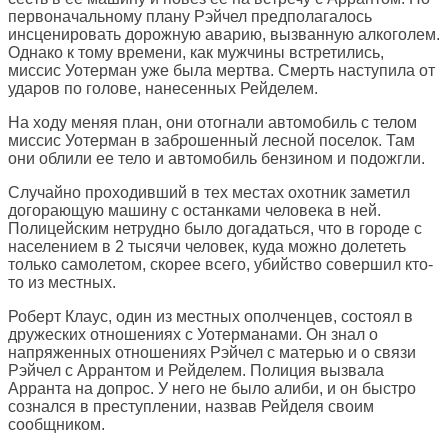
первоначальному плану Рэйчел предполагалось
инсценировать дорожную аварию, вызванную алкоголем.
Однако к тому времени, как мужчины встретились,
миссис Уотерман уже была мертва. Смерть наступила от
ударов по голове, нанесенных Рейделем.
На ходу меняя план, они отогнали автомобиль с телом
миссис Уотерман в заброшенный лесной поселок. Там
они облили ее тело и автомобиль бензином и подожгли.
Случайно проходивший в тех местах охотник заметил
догорающую машину с останками человека в ней.
Полицейским нетрудно было догадаться, что в городе с
населением в 2 тысячи человек, куда можно долететь
только самолетом, скорее всего, убийство совершил кто-
то из местных.
Роберт Клаус, один из местных ополченцев, состоял в
дружеских отношениях с Уотерманами. Он знал о
напряженных отношениях Рэйчел с матерью и о связи
Рэйчел с Аррантом и Рейделем. Полиция вызвала
Арранта на допрос. У него не было алиби, и он быстро
сознался в преступлении, назвав Рейделя своим
сообщником.