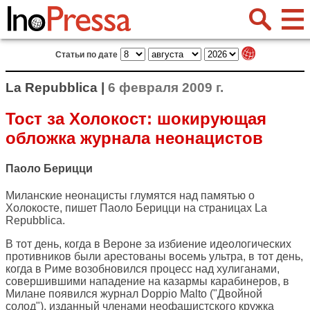
Статьи по дате
La Repubblica |
6 февраля 2009 г.
Тост за Холокост: шокирующая
обложка журнала неонацистов
Паоло Берицци
Миланские неонацисты глумятся над памятью о
Холокосте, пишет Паоло Берицци на страницах
La
Repubblica
.
В тот день, когда в Вероне за избиение идеологических
противников были арестованы восемь ультра, в тот день,
когда в Риме возобновился процесс над хулиганами,
совершившими нападение на казармы карабинеров, в
Милане появился журнал Doppio Malto ("Двойной
солод"), изданный членами неофашистского кружка