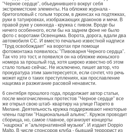
"Черное сердце", объединившего вокруг себя
экстремистские элементы. На обложке журнала -
бритоголовый с голым торсом, в джинсах на подтяжках,
руки в татуировках, изображающих драконов и мечи. В
правой руке у скинхеда - кружка с пивом. Вроде бы
ничего особенного, если бы на заднем фоне не было
фото с воротами Освенцима. Ворота, дорога, вдали два
автомобиля СС. И вместо печально известной надписи
"Труд освобождает" на воротах при помощи
фотомонтажа появилось: "Пивоварня Черного сердца".
Так что это тост, и появился он на обложке июньского
номера за прошлый год, хотя широко известно об этом
стало только сейчас. Не исключено, пишет автор, что
прокуратура этим заинтересуется, если сочтет, что речь
может идти о таких преступлениях, как прославление
нацизма и разжигание расовой ненависти.
6 сентября прошлого года, продолжает автор статьи,
после многочисленных протестов "Черное сердце" все
же открыл свою штаб- квартиру на улице Парето в
Милане. Деятельность кружка поддерживают некоторые
члены партии "Национальный альянс". Кружок проводит
сборища, но, самое главное, организует концерты
"нацрока" и "альтернативной музыки". И издает Doppio
Malto. В числе спонсоров клуба - бывший террорист из