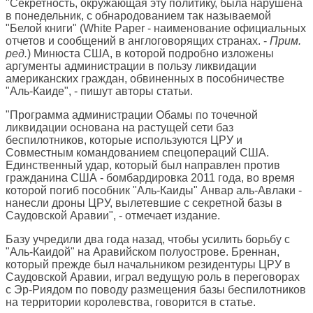
"Секретность, окружающая эту политику, была нарушена
в понедельник, с обнародованием так называемой
"Белой книги" (White Paper - наименование официальных
отчетов и сообщений в англоговорящих странах. -
Прим.
ред.
) Минюста США, в которой подробно изложены
аргументы администрации в пользу ликвидации
американских граждан, обвиненных в пособничестве
"Аль-Каиде", - пишут авторы статьи.
"Программа администрации Обамы по точечной
ликвидации основана на растущей сети баз
беспилотников, которые используются ЦРУ и
Совместным командованием спецопераций США.
Единственный удар, который был направлен против
гражданина США - бомбардировка 2011 года, во время
которой погиб пособник "Аль-Каиды" Анвар аль-Авлаки -
нанесли дроны ЦРУ, вылетевшие с секретной базы в
Саудовской Аравии", - отмечает издание.
Базу учредили два года назад, чтобы усилить борьбу с
"Аль-Каидой" на Аравийском полуострове. Бреннан,
который прежде был начальником резидентуры ЦРУ в
Саудовской Аравии, играл ведущую роль в переговорах
с Эр-Риядом по поводу размещения базы беспилотников
на территории королевства, говорится в статье.