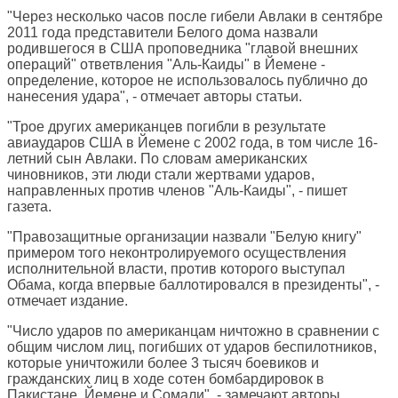
"Через несколько часов после гибели Авлаки в сентябре
2011 года представители Белого дома назвали
родившегося в США проповедника "главой внешних
операций" ответвления "Аль-Каиды" в Йемене -
определение, которое не использовалось публично до
нанесения удара", - отмечает авторы статьи.
"Трое других американцев погибли в результате
авиаударов США в Йемене с 2002 года, в том числе 16-
летний сын Авлаки. По словам американских
чиновников, эти люди стали жертвами ударов,
направленных против членов "Аль-Каиды", - пишет
газета.
"Правозащитные организации назвали "Белую книгу"
примером того неконтролируемого осуществления
исполнительной власти, против которого выступал
Обама, когда впервые баллотировался в президенты", -
отмечает издание.
"Число ударов по американцам ничтожно в сравнении с
общим числом лиц, погибших от ударов беспилотников,
которые уничтожили более 3 тысяч боевиков и
гражданских лиц в ходе сотен бомбардировок в
Пакистане, Йемене и Сомали", - замечают авторы