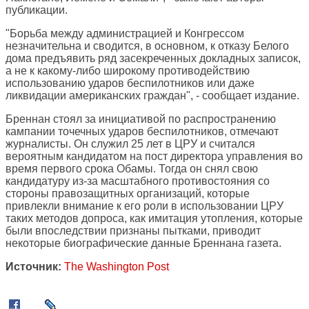
публикации.
"Борьба между администрацией и Конгрессом
незначительна и сводится, в основном, к отказу Белого
дома предъявить ряд засекреченных докладных записок,
а не к какому-либо широкому противодействию
использованию ударов беспилотников или даже
ликвидации американских граждан", - сообщает издание.
Бреннан стоял за инициативой по распространению
кампании точечных ударов беспилотников, отмечают
журналисты. Он служил 25 лет в ЦРУ и считался
вероятным кандидатом на пост директора управления во
время первого срока Обамы. Тогда он снял свою
кандидатуру из-за масштабного противостояния со
стороны правозащитных организаций, которые
привлекли внимание к его роли в использовании ЦРУ
таких методов допроса, как имитация утопления, которые
были впоследствии признаны пытками, приводит
некоторые биографические данные Бреннана газета.
Источник:
The Washington Post