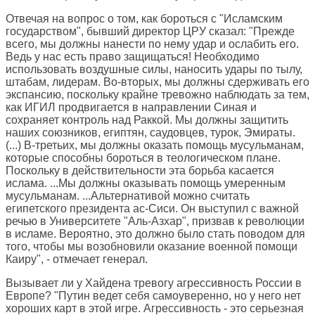
Отвечая на вопрос о том, как бороться с "Исламским
государством", бывший директор ЦРУ сказал: "Прежде
всего, мы должны нанести по нему удар и ослабить его.
Ведь у нас есть право защищаться! Необходимо
использовать воздушные силы, наносить удары по тылу,
штабам, лидерам. Во-вторых, мы должны сдерживать его
экспансию, поскольку крайне тревожно наблюдать за тем,
как ИГИЛ продвигается в направлении Синая и
сохраняет контроль над Раккой. Мы должны защитить
наших союзников, египтян, саудовцев, турок, Эмираты.
(...) В-третьих, мы должны оказать помощь мусульманам,
которые способны бороться в теологическом плане.
Поскольку в действительности эта борьба касается
ислама. ...Мы должны оказывать помощь умеренным
мусульманам. ...Альтернативой можно считать
египетского президента ас-Сиси. Он выступил с важной
речью в Университете "Аль-Азхар", призвав к революции
в исламе. Вероятно, это должно было стать поводом для
того, чтобы мы возобновили оказание военной помощи
Каиру", - отмечает генерал.
Вызывает ли у Хайдена тревогу агрессивность России в
Европе? "Путин ведет себя самоуверенно, но у него нет
хороших карт в этой игре. Агрессивность - это серьезная