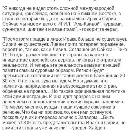
"Я никогда не видел столь сложной международной
ситуации, как сейчас, особенно на Ближнем Востоке, в
странах, которые когда-то назывались Ирак и Сирия.
Сейчас мы имеем дело с ИГИЛ, "Аль-Каидой", курдами,
суннитами, шиитами и алавитами", - говорит генерал.
"Посмотрим правде в лицо: Ирака больше не существует,
Сирии не существует. Ливан почти потерпел поражение,
вероятно, так же, как и Ливия. Соглашения Сайкса - Пико
1916 года, разместившие эти страны на карте по
инициативе европейских держав, никогда не отражали
реальности. И теперь эта реальность взывает к нашей
памяти самым суровым образом. Регион будет
пребывать в состоянии нестабильности в ближайшие 20-
30 лет. Я не знаю, куда мы идем. Но я думаю, что
политика, направленная на возрождение этих стран,
обречена на провал. ...Но такова официальная политика
этой администрации. И она идет вразрез с нашим
решением о предоставлении оружия курдам, например.
По моему мнению, курды - наши лучшие союзники в
регионе. Что бы ни произошло, они ими останутся,
поскольку в их интересах альянс с Западом. ...Быть
может, в ООН есть представительства Ирака и Сирии, но
сами эти страны уже исчезли", - уверен Хайден.