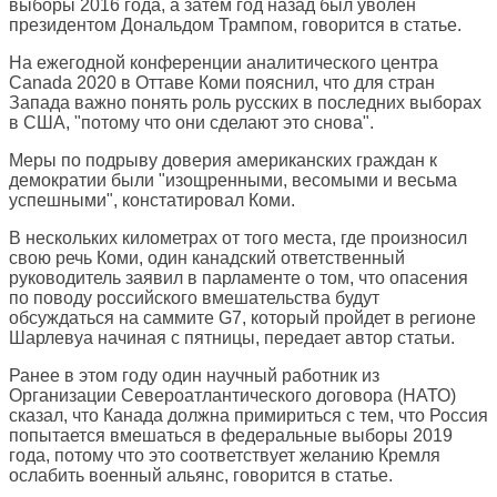
выборы 2016 года, а затем год назад был уволен
президентом Дональдом Трампом, говорится в статье.
На ежегодной конференции аналитического центра
Canada 2020 в Оттаве Коми пояснил, что для стран
Запада важно понять роль русских в последних выборах
в США, "потому что они сделают это снова".
Меры по подрыву доверия американских граждан к
демократии были "изощренными, весомыми и весьма
успешными", констатировал Коми.
В нескольких километрах от того места, где произносил
свою речь Коми, один канадский ответственный
руководитель заявил в парламенте о том, что опасения
по поводу российского вмешательства будут
обсуждаться на саммите G7, который пройдет в регионе
Шарлевуа начиная с пятницы, передает автор статьи.
Ранее в этом году один научный работник из
Организации Североатлантического договора (НАТО)
сказал, что Канада должна примириться с тем, что Россия
попытается вмешаться в федеральные выборы 2019
года, потому что это соответствует желанию Кремля
ослабить военный альянс, говорится в статье.