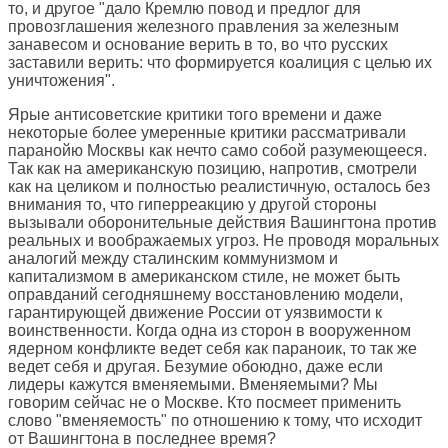
то, и другое "дало Кремлю повод и предлог для
провозглашения железного правления за железным
занавесом и основание верить в то, во что русских
заставили верить: что формируется коалиция с целью их
уничтожения".
Ярые антисоветские критики того времени и даже
некоторые более умеренные критики рассматривали
паранойю Москвы как нечто само собой разумеющееся.
Так как на американскую позицию, напротив, смотрели
как на целиком и полностью реалистичную, осталось без
внимания то, что гиперреакцию у другой стороны
вызывали оборонительные действия Вашингтона против
реальных и воображаемых угроз. Не проводя моральных
аналогий между сталинским коммунизмом и
капитализмом в американском стиле, не может быть
оправданий сегодняшнему восстановлению модели,
гарантирующей движение России от уязвимости к
воинственности. Когда одна из сторон в вооруженном
ядерном конфликте ведет себя как параноик, то так же
ведет себя и другая. Безумие обоюдно, даже если
лидеры кажутся вменяемыми. Вменяемыми? Мы
говорим сейчас не о Москве. Кто посмеет применить
слово "вменяемость" по отношению к тому, что исходит
от Вашингтона в последнее время?