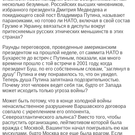
несколько безумные. Российских высших чиновников,
избранного президента Дмитрия Медведева и
покидающего свой пост Владимира Путина, называют
параноиками, но готово ли НАТО, включая в свой состав
Грузию и Украину, ввязаться в диспуты вокруг
притесняемых русских этнических меньшинств в этих
странах?
Раунды переговоров, проведенные американским
президентом на прошлой неделе, от саммита НАТО в
Бухаресте до встреч с Путиным, показали, как много
времени прошло с той встречи в 2001 году, когда
президент Буш, по его собственным словам, "заглянул в
душу" Путина и ему понравилось то, что он увидел.
Теперь душа Путина запятнана подозрительностью.
Почему этот человек ведет себя так, будто от Запада
может исходить только угроза войны?
Может быть потому, что в конце холодной войны
ненасильственное разрушение Варшавского договора
совпало с укреплением его оппонента,
Североатлантического альянса? Вместо того, чтобы
распустить организацию, лейтмотивом которой была
вражда с Москвой, Вашингтон начал поигрывать ею как
мускулами, будто Москва все еще была врагом. Если