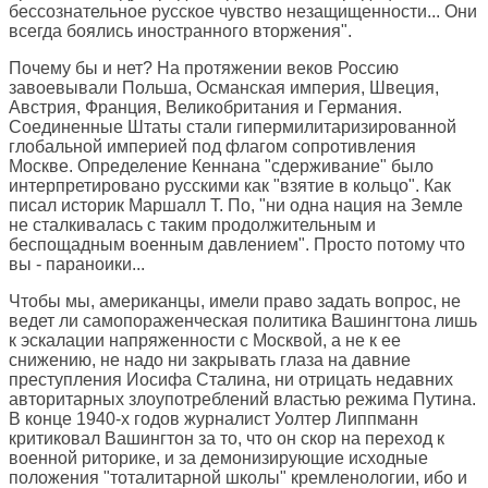
бессознательное русское чувство незащищенности... Они
всегда боялись иностранного вторжения".
Почему бы и нет? На протяжении веков Россию
завоевывали Польша, Османская империя, Швеция,
Австрия, Франция, Великобритания и Германия.
Соединенные Штаты стали гипермилитаризированной
глобальной империей под флагом сопротивления
Москве. Определение Кеннана "сдерживание" было
интерпретировано русскими как "взятие в кольцо". Как
писал историк Маршалл Т. По, "ни одна нация на Земле
не сталкивалась с таким продолжительным и
беспощадным военным давлением". Просто потому что
вы - параноики...
Чтобы мы, американцы, имели право задать вопрос, не
ведет ли самопораженческая политика Вашингтона лишь
к эскалации напряженности с Москвой, а не к ее
снижению, не надо ни закрывать глаза на давние
преступления Иосифа Сталина, ни отрицать недавних
авторитарных злоупотреблений властью режима Путина.
В конце 1940-х годов журналист Уолтер Липпманн
критиковал Вашингтон за то, что он скор на переход к
военной риторике, и за демонизирующие исходные
положения "тоталитарной школы" кремленологии, ибо и