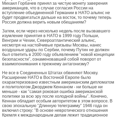
Михаил Горбачев принял за чистую монету заверения
американцев, что в случае согласия России на
вступление объединенной Германии в НАТО альянс не
будет продвигаться дальше на восток, то почему теперь
Россия должна верить новым обещаниям?
Затем, если через несколько недель после вызвавшего
изумление принятия в НАТО в 1999 году Польши,
Венгрии и Чехии, Североатлантический альянс,
несмотря на настойчивые призывы Москвы, нанес
воздушные удары по Сербии, почему Путин не должен
был ответить в 2000 году объявлением "новой концепции
безопасности", ознаменовавшей собой поворот от
взаимопонимания к прежнему антагонизму?
Не все в Соединенных Штатах обвиняют Москву.
Расширение НАТО в Восточной Европе было
охарактеризовано известным американским дипломатом
и политологом Джорджем Кеннаном - ни больше ни
меньше - как "самая роковая ошибка американской
политики за всю эру после холодной войны". Конечно,
Кеннан обладает особым авторитетом в этом вопросе. В
свою эпохальную "Длинную телеграмму" 1946 года он
включил строку: "В основе невротического отношения
Кремля к международным делам лежит традиционное