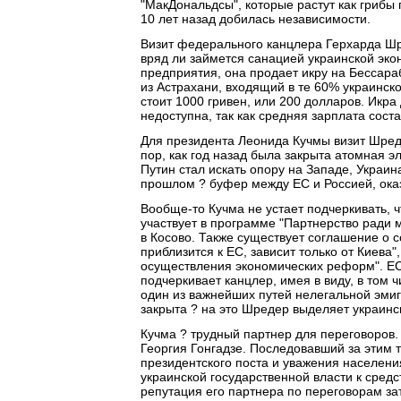
"МакДональдсы", которые растут как грибы 
10 лет назад добилась независимости.
Визит федерального канцлера Герхарда Шр
вряд ли займется санацией украинской экон
предприятия, она продает икру на Бессар
из Астрахани, входящий в те 60% украинско
стоит 1000 гривен, или 200 долларов. Икр
недоступна, так как средняя зарплата сост
Для президента Леонида Кучмы визит Шреде
пор, как год назад была закрыта атомная 
Путин стал искать опору на Западе, Украи
прошлом ? буфер между ЕС и Россией, оказ
Вообще-то Кучма не устает подчеркивать, ч
участвует в программе "Партнерство ради 
в Косово. Также существует соглашение о с
приблизится к ЕС, зависит только от Киева
осуществления экономических реформ". ЕС
подчеркивает канцлер, имея в виду, в том 
один из важнейших путей нелегальной эми
закрыта ? на это Шредер выделяет украинс
Кучма ? трудный партнер для переговоров. 
Георгия Гонгадзе. Последовавший за этим 
президентского поста и уважения населен
украинской государственной власти к сре
репутация его партнера по переговорам за