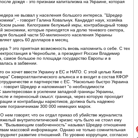
после дождя - это признаки капитализма на Украине, которая
едера не вызвал у населения большого интереса. "Шредер
омики", - говорит Галина Ковальчук. Кандидат наук, хозяйка
абском рынке. Килограмм белужьей икры, контрабандный товар
й экономики, которые приходятся на долю теневого сектора,
а для большей части 50-милионного населения Украины
авляет здесь 60 долларов в месяц.
ра ? это приятная возможность вновь напомнить о себе. С тех
электростанция в Чернобыле, а президент России Владимир
на, самое большое по площади государство Европы и в
алась в забвении.
то он хочет ввести Украину в ЕС и НАТО. С этой целью Киев
мира" Североатлантического альянса и в входит в состав КФОР
отрудничестве и партнерстве с ЕС. "Насколько быстро Украина
", - говорит Шредер и напоминает "о необходимости
 заинтересован в усилении западной границы Украины,
числе и переносный смысл: граница, через которую проходит
грации и контрабанды наркотиков, должна быть надежно
ким пограничникам 300 000 немецких марок.
О нем говорят, что он отдал приказ об убийстве журналиста
тяжелый внутриполитический кризис чуть было не стоил ему
ия. "Вызывающим озабоченность" называл Шредер отношение
дствам массовой информации. Однако не только сомнительная
трудняет развитие отношений. По уровню коррупции, согласно