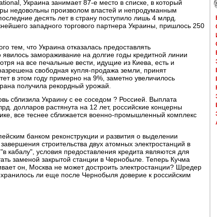
national, Украина занимает 87-е место в списке, в который
торы недовольны произволом властей и непродуманным
последние десять лет в страну поступило лишь 4 млрд.
жнейшего западного торгового партнера Украины, пришлось 250
го тем, что Украина отказалась предоставлять
о явилось замораживание на долгие годы кредитной линии
отря на все печальные вести, идущие из Киева, есть и
 разрешена свободная купля-продажа земли, принят
ет в этом году примерно на 9%, заметно увеличилось
рана получила рекордный урожай.
овь сблизила Украину с ее соседом ? Россией. Выплата
лрд. долларов растянута на 12 лет, российские концерны
мике, все теснее сближается военно-промышленный комплекс
пейским банком реконструкции и развития о выделении
я завершения строительства двух атомных электростанций в
 "в кабалу", условия предоставления кредита являются для
ать заменой закрытой станции в Чернобыле. Теперь Кучма
ивает он, Москва не может достроить электростанции? Шредер
 сохранилось ли еще после Чернобыля доверие к российским