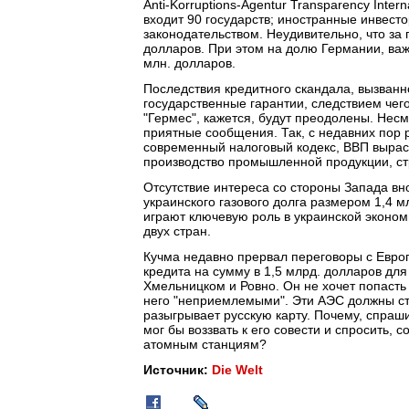
Anti-Korruptions-Agentur Transparency Inter
входит 90 государств; иностранные инвес
законодательством. Неудивительно, что за 
долларов. При этом на долю Германии, ва
млн. долларов.
Последствия кредитного скандала, вызванно
государственные гарантии, следствием чег
"Гермес", кажется, будут преодолены. Несм
приятные сообщения. Так, с недавних пор
современный налоговый кодекс, ВВП выраст
производство промышленной продукции, ст
Отсутствие интереса со стороны Запада вн
украинского газового долга размером 1,4 м
играют ключевую роль в украинской эконо
двух стран.
Кучма недавно прервал переговоры с Евро
кредита на сумму в 1,5 млрд. долларов дл
Хмельницком и Ровно. Он не хочет попасть
него "неприемлемыми". Эти АЭС должны ст
разыгрывает русскую карту. Почему, спраш
мог бы воззвать к его совести и спросить,
атомным станциям?
Источник:
Die Welt