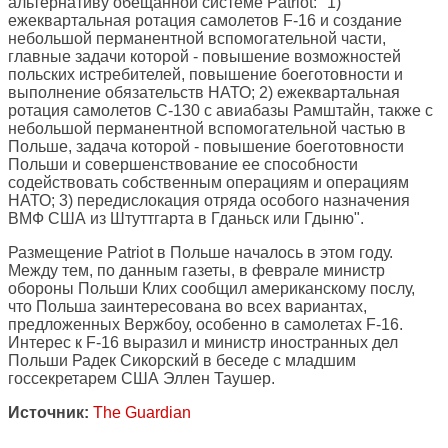
альтернативу обещанной системе Patriot: "1)
ежеквартальная ротация самолетов F-16 и создание
небольшой перманентной вспомогательной части,
главные задачи которой - повышение возможностей
польских истребителей, повышение боеготовности и
выполнение обязательств НАТО; 2) ежеквартальная
ротация самолетов C-130 с авиабазы Рамштайн, также с
небольшой перманентной вспомогательной частью в
Польше, задача которой - повышение боеготовности
Польши и совершенствование ее способности
содействовать собственным операциям и операциям
НАТО; 3) передислокация отряда особого назначения
ВМФ США из Штуттгарта в Гданьск или Гдыню".
Размещение Patriot в Польше началось в этом году.
Между тем, по данным газеты, в феврале министр
обороны Польши Клих сообщил американскому послу,
что Польша заинтересована во всех вариантах,
предложенных Вержбоу, особенно в самолетах F-16.
Интерес к F-16 выразил и министр иностранных дел
Польши Радек Сикорский в беседе с младшим
госсекретарем США Эллен Таушер.
Источник:
The Guardian