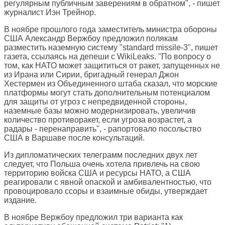
регулярным публичным заверениям в обратном", - пишет
журналист Иэн Трейнор.
В ноябре прошлого года заместитель министра обороны
США Александр Вержбоу предложил полякам
разместить наземную систему "standard missile-3", пишет
газета, ссылаясь на депеши с WikiLeaks. "По вопросу о
том, как НАТО может защититься от ракет, запущенных не
из Ирана или Сирии, бригадный генерал Джон
Хестермен из Объединенного штаба сказал, что морские
платформы могут стать дополнительным потенциалом
для защиты от угроз с непредвиденной стороны,
наземные базы можно модернизировать, увеличив
количество противоракет, если угроза возрастет, а
радары - перенаправить", - рапортовало посольство
США в Варшаве после консультаций.
Из дипломатических телеграмм последних двух лет
следует, что Польша очень хотела привлечь на свою
территорию войска США и ресурсы НАТО, а США
реагировали с явной опаской и амбивалентностью, что
провоцировало ссоры и взаимные обиды, утверждает
издание.
В ноябре Вержбоу предложил три варианта как