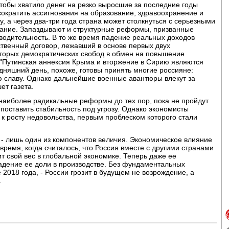
тобы хватило денег на резко выросшие за последние годы
ократить ассигнования на образование, здравоохранение и
, а через два-три года страна может столкнуться с серьезными
дание. Запаздывают и структурные реформы, призванные
водительность. В то же время падение реальных доходов
твенный договор, лежавший в основе первых двух
которых демократических свобод в обмен на повышение
 "Путинская аннексия Крыма и вторжение в Сирию являются
одняшний день, похоже, готовы принять многие россияне:
ю славу. Однако дальнейшие военные авантюры влекут за
ет газета.
 наиболее радикальные реформы до тех пор, пока не пройдут
поставить стабильность под угрозу. Однако экономисты
к росту недовольства, первым проблеском которого стали
 - лишь один из компонентов величия. Экономическое влияние
время, когда считалось, что Россия вместе с другими странами
 свой вес в глобальной экономике. Теперь даже ее
адение ее доли в производстве. Без фундаментальных
 2018 года, - России грозит в будущем не возрождение, а
.