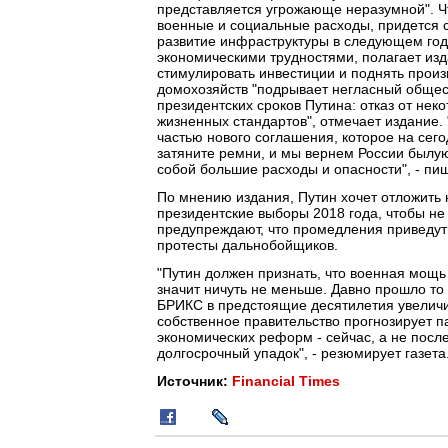
представляется угрожающе неразумной". Ч
военные и социальные расходы, придется с
развитие инфраструктуры в следующем году
экономическими трудностями, полагает из
стимулировать инвестиции и поднять произ
домохозяйств "подрывает негласный общес
президентских сроков Путина: отказ от не
жизненных стандартов", отмечает издание.
частью нового соглашения, которое на сег
затяните ремни, и мы вернем России былу
собой большие расходы и опасности", - пиш
По мнению издания, Путин хочет отложить
президентские выборы 2018 года, чтобы не 
предупреждают, что промедления приведут 
протесты дальнобойщиков.
"Путин должен признать, что военная мощь
значит ничуть не меньше. Давно прошло то 
БРИКС в предстоящие десятилетия увеличит
собственное правительство прогнозирует п
экономических реформ - сейчас, а не после
долгосрочный упадок", - резюмирует газета
Источник:
Financial Times