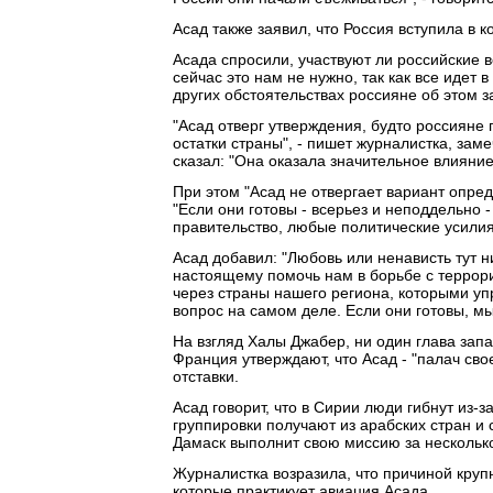
Асад также заявил, что Россия вступила в 
Асада спросили, участвуют ли российские в
сейчас это нам не нужно, так как все идет
других обстоятельствах россияне об этом з
"Асад отверг утверждения, будто россияне 
остатки страны", - пишет журналистка, зам
сказал: "Она оказала значительное влияние
При этом "Асад не отвергает вариант опред
"Если они готовы - всерьез и неподдельно
правительство, любые политические усилия
Асад добавил: "Любовь или ненависть тут ни
настоящему помочь нам в борьбе с террор
через страны нашего региона, которыми уп
вопрос на самом деле. Если они готовы, м
На взгляд Халы Джабер, ни один глава зап
Франция утверждают, что Асад - "палач св
отставки.
Асад говорит, что в Сирии люди гибнут из-з
группировки получают из арабских стран и 
Дамаск выполнит свою миссию за нескольк
Журналистка возразила, что причиной кру
которые практикует авиация Асада.