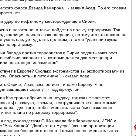
ческого фарса Дэвида Кэмерона", - заявил Асад. По его словам,
просто нет.
ли удар по нефтяному месторождению в Сирии.
осно и незаконно, а также пойдет на пользу терроризму. Так
зад коалиция начала свою операцию, потому что это похоже на
опухоль следует удалять целиком, а такое "удаление куска
ка по организму.
вия Запада против террористов в Сирии подпитывают рост
российские авианалеты, которые длятся два месяца при
или повстанцев-исламистов".
ствует в Европе? Сколько экстремистов вы экспортировали из
ть. Опасность - в питомнике", - сказал Асад.
ить Сирию, Ирак, весь регион - и даже Европу. Я не
дня защищают Европу", - подчеркнул он.
гия Кэмерона обречена на неудачу, так как не является
овать] с воздуха, с земли, в сотрудничестве с наземными
арства - для того, чтобы вмешательство было законным.
я и нет плана по разгрому терроризма".
иция под руководством США начала бомбардировки, ИГИЛ и
 "Аль-Каидой" "Джабхат ан-Нусра" (все три организации
экспансию беспрепятственно. Только после вмешательства
я в статье.