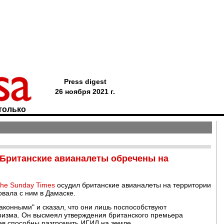
Press digest
26 ноября 2021 г.
только
"Британские авианалеты обречены на
he Sunday Times
осудил британские авианалеты на территории
вала с ним в Дамаске.
аконными" и сказал, что они лишь поспособствуют
ризма. Он высмеял утверждения британского премьера
ев способны разгромить ИГИЛ на земле.