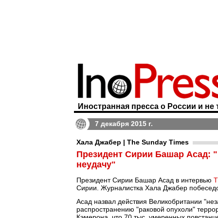
Иностранная пресса о России и не 
7 декабря 2015 г.
Хала Джабер | The Sunday Times
Президент Сирии Башар Асад: 
неудачу"
Президент Сирии Башар Асад в интервью
T
Сирии. Журналистка Хала Джабер побеседо
Асад назвал действия Великобритании "нез
распространению "раковой опухоли" терро
Кэмерона, что 70 тыс. умеренных повстанц