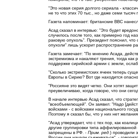
"Это новая серия долгого сериала - класси
не то что этих 70 тыс., но даже семи тысяч 
Газета напоминает: британские ВВС нанес
Асад сказал в интервью: "Это будет вредон
случилось после того, как примерно год на
раковую опухоль". Президент пояснил, что 
опухоли" лишь ускорит распространение ра
Газета замечает: "По мнению Асада, дейст
экстремизма и накаляют трения, тогда как 
поддержке сирийской армии с земли, ослаб
"Сколько экстремистских ячеек теперь суще
Европы в Сирию? Вот где находится опаснос
"Россияне это видят четко. Они хотят защит
преувеличиваю, когда говорю, что они сего
В начале интервью Асад сказал, что страте
"всеобъемлющей". Он заявил: "Надо [действ
войсками - с войсками национального госуд
Поэтому я сказал бы, что у них нет желани
"Асад утверждает, что с тех пор, как коал
другие группировки типа аффилированной с
запрещены в РФ. -
Прим. ред.
) проводили 
России они начали съеживаться", - говоритс