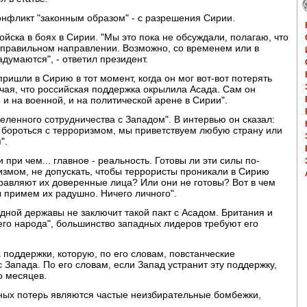
конфликт "законным образом" - с разрешения Сирии.
ойска в боях в Сирии. "Мы это пока не обсуждали, полагаю, что
 в правильном направлении. Возможно, со временем или в
адумаются", - ответил президент.
пришли в Сирию в тот момент, когда он мог вот-вот потерять
ечая, что российская поддержка окрылила Асада. Сам он
 и на военной, и на политической арене в Сирии".
еленного сотрудничества с Западом". В интервью он сказал:
 - бороться с терроризмом, мы приветствуем любую страну или
".
 при чем... главное - реальность. Готовы ли эти силы по-
измом, не допускать, чтобы террористы проникали в Сирию
равляют их доверенные лица? Или они не готовы? Вот в чем
ы примем их радушно. Ничего личного".
адной державы не заключит такой пакт с Асадом. Британия и
оего народа", большинство западных лидеров требуют его
а поддержки, которую, по его словам, повстанческие
с Запада. По его словам, если Запад устранит эту поддержку,
о месяцев.
пных потерь являются частые неизбирательные бомбежки,