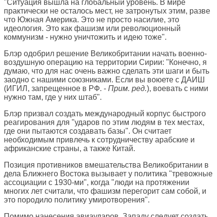
"Ситуация вышла на глобальный уровень. В мире
практически не осталось мест, не затронутых этим, разве
что Южная Америка. Это не просто насилие, это
идеология. Это как фашизм или революционный
коммунизм - нужно уничтожить и идею тоже".
Блэр одобрил решение Великобритании начать военно-
воздушную операцию на территории Сирии: "Конечно, я
думаю, что для нас очень важно сделать эти шаги и быть
заодно с нашими союзниками. Если вы воюете с ДАИШ
(ИГИЛ, запрещенное в РФ. -
Прим. ред.
), воевать с ними
нужно там, где у них штаб".
Блэр призвал создать международный корпус быстрого
реагирования для "ударов по этим людям в тех местах,
где они пытаются создавать базы". Он считает
необходимым привлечь к сотрудничеству арабские и
африканские страны, а также Китай.
Позиция противников вмешательства Великобритании в
дела Ближнего Востока вызывает у политика "тревожные
ассоциации с 1930-ми", когда "люди на протяжении
многих лет считали, что фашизм перегорит сам собой, и
это породило политику умиротворения".
Помимо нанесения авиаударов, Западу следует создать