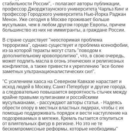
стабильности России", - полагают авторы публикации,
профессор Джорджтаунского университета Чарльз Кинг и
профессор Городского университета Нью-Йорка Раджан
Менон. Уже сегодня в Москве проживает больше
мусульман, чем в любом другом городе Европы, причем
большинство из них не иммигранты, а граждане России.
В стране существует "неоспоримая проблема
терроризма", однако существует и проблема ксенофобии,
из-за которой теракты могут стать "поводом к
дополнительному кровопролитию", что, в свою очередь,
может подлить масла в огонь этнических и религиозных
конфликтов, а также привести к укреплению "все более
заметных ультранационалистических сил".
"С усилением хаоса на Северном Кавказе нарастает и
исход людей в Москву, Санкт-Петербург и другие города,
а следовательно повышается вероятность стычек между
крайне правыми хулиганами и российскими
мусульманами, - рассуждают авторы статьи. - Надеясь
обрести опору в местных властных лидерах, чтобы с их
помощью поддерживать порядок и вести наступление на
подозреваемых в мятеже, Кремль пытается откупиться
от влиятельных фигур в регионе. Но это не те
бескомпромиссные реформы, которые необходимы"