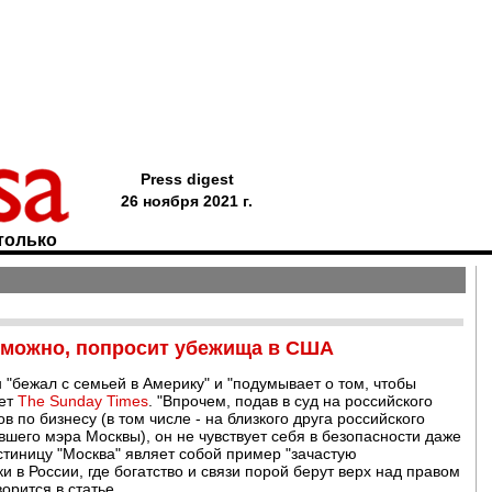
Press digest
26 ноября 2021 г.
только
зможно, попросит убежища в США
"бежал с семьей в Америку" и "подумывает о том, чтобы
ает
The Sunday Times
. "Впрочем, подав в суд на российского
по бизнесу (в том числе - на близкого друга российского
его мэра Москвы), он не чувствует себя в безопасности даже
остиницу "Москва" являет собой пример "зачастую
и в России, где богатство и связи порой берут верх над правом
орится в статье.