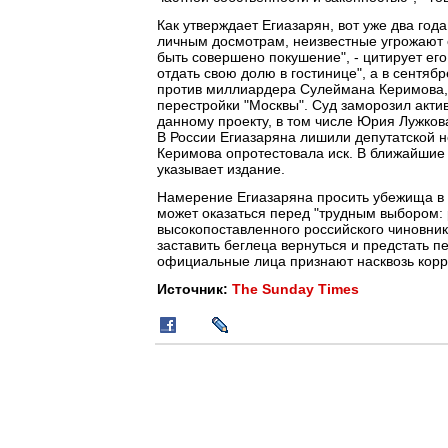
Как утверждает Егиазарян, вот уже два го
личным досмотрам, неизвестные угрожают е
быть совершено покушение", - цитирует ег
отдать свою долю в гостинице", а в сентябр
против миллиардера Сулеймана Керимова, 
перестройки "Москвы". Суд заморозил акти
данному проекту, в том числе Юрия Лужкова
В России Егиазаряна лишили депутатской 
Керимова опротестовала иск. В ближайшие 
указывает издание.
Намерение Егиазаряна просить убежища в
может оказаться перед "трудным выбором: 
высокопоставленного российского чиновник
заставить беглеца вернуться и предстать 
официальные лица признают насквозь корр
Источник:
The Sunday Times