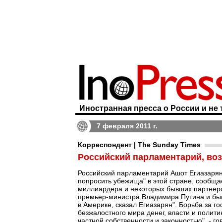
Иностранная пресса о России и не 
7 февраля 2011 г.
Корреспондент | The Sunday Times
Российский парламентарий, во
Российский парламентарий Ашот Егиазарян 
попросить убежища" в этой стране, сообщ
миллиардера и некоторых бывших партнеров 
премьер-министра Владимира Путина и бывш
в Америке, сказал Егиазарян". Борьба за г
безжалостного мира денег, власти и политик
частной собственности и законностью", - гов