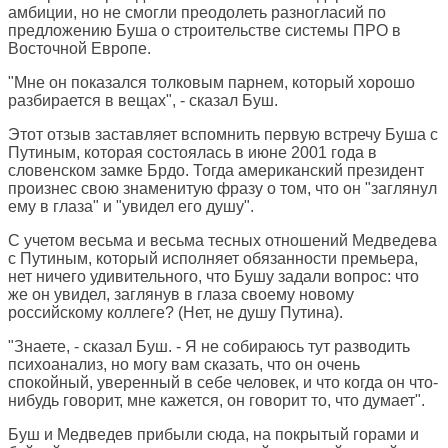
амбиции, но не смогли преодолеть разногласий по
предложению Буша о строительстве системы ПРО в
Восточной Европе.
"Мне он показался толковым парнем, который хорошо
разбирается в вещах", - сказал Буш.
Этот отзыв заставляет вспомнить первую встречу Буша с
Путиным, которая состоялась в июне 2001 года в
словенском замке Брдо. Тогда американский президент
произнес свою знаменитую фразу о том, что он "заглянул
ему в глаза" и "увидел его душу".
С учетом весьма и весьма тесных отношений Медведева
с Путиным, который исполняет обязанности премьера,
нет ничего удивительного, что Бушу задали вопрос: что
же он увидел, заглянув в глаза своему новому
российскому коллеге? (Нет, не душу Путина).
"Знаете, - сказал Буш. - Я не собираюсь тут разводить
психоанализ, но могу вам сказать, что он очень
спокойный, уверенный в себе человек, и что когда он что-
нибудь говорит, мне кажется, он говорит то, что думает".
Буш и Медведев прибыли сюда, на покрытый горами и