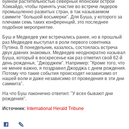
буйной растительностью северный японский острой
Хоккайдо, чтобы принять участие во встрече лидеров
промышленно развитых стран, в так называемом
саммите "большой восьмерки". Для Буша, у которого за
плечами семь таких конференций, это последнее
подобное мероприятие.
Буш и Медведев уже встречались ранее, но в прошлый
раз Медведев выступал в роли первого советника
Путина. В понедельник, казалось, состоялась встреча
двух давних знакомых. Медведев неоднократно называл
Буша, который в воскресенье как раз отметил свой 62-й
день рожденья, "Джорджем". Например: "Кроме того, что
не менее важно, я поздравил Джорджа с днем рождения.
Потому что такие события происходят независимо от
нашей воли и даже независимо от проведения в эти дни
саммита".
На что Буш лаконично ответил: "У всех бывают дни
рождения".
Источник:
International Herald Tribune